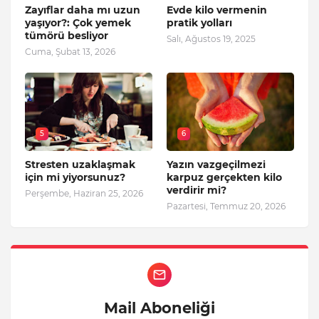
Zayıflar daha mı uzun
Evde kilo vermenin
yaşıyor?: Çok yemek
pratik yolları
tümörü besliyor
Salı, Ağustos 19, 2025
Cuma, Şubat 13, 2026
5
6
Stresten uzaklaşmak
Yazın vazgeçilmezi
için mi yiyorsunuz?
karpuz gerçekten kilo
verdirir mi?
Perşembe, Haziran 25, 2026
Pazartesi, Temmuz 20, 2026
Mail Aboneliği