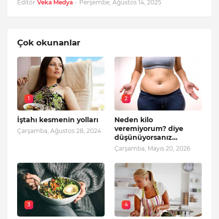
Editör
Veka Medya
-
Perşembe, Ağustos 14, 2025
Çok okunanlar
1
2
İştahı kesmenin yolları
Neden kilo
veremiyorum? diye
Çarşamba, Ağustos 28, 2024
düşünüyorsanız…
Çarşamba, Mayıs 20, 2026
3
4