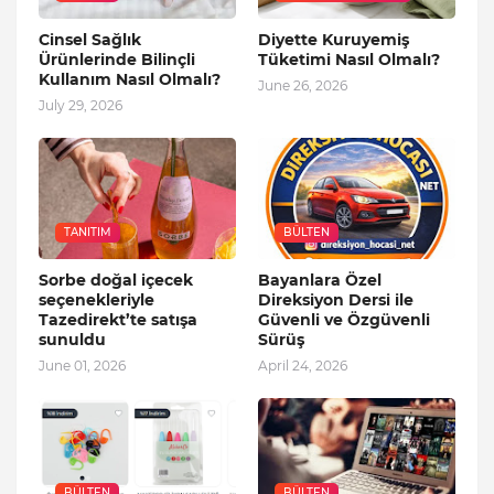
Cinsel Sağlık
Diyette Kuruyemiş
Ürünlerinde Bilinçli
Tüketimi Nasıl Olmalı?
Kullanım Nasıl Olmalı?
June 26, 2026
July 29, 2026
TANITIM
BÜLTEN
Sorbe doğal içecek
Bayanlara Özel
seçenekleriyle
Direksiyon Dersi ile
Tazedirekt’te satışa
Güvenli ve Özgüvenli
sunuldu
Sürüş
June 01, 2026
April 24, 2026
BÜLTEN
BÜLTEN