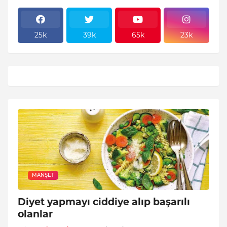
25k
39k
65k
23k
MANŞET
Diyet yapmayı ciddiye alıp başarılı
olanlar