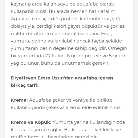
kaynatıp arda kalan suyu da aquafaba olarak
kullanabilirsiniz. Bu arada hemen hatırlatalım:
Aquafaba'nın içerdiği protein, karbonhidrat, yağ;
dolayısıyla içerdiği kalori gayet düşüktür ve çok az
miktarda vitamin ile mineral barındırır. Evet,
yumurta yerine kullanılabilir ancak hiçbir şekilde
yumurtanın besin değerine sahip değildir. Örneğin
bir yumurtada 77 kalori, 6 gram protein ve 5 gram
yağ bulunur, bunu da unutmamak gerekir!"
Diyetisyen Emre Uzun'dan aquafaba içeren
birkaç tarif:
Krema:
Aquafaba şeker ve vanilya ile birlikte
kullanıldığında şekersiz krema elde edebilirsiniz.
Krema ve Köpük:
Yumurta yerine kullandığınızda
köpük oluşumu sağlar. Bu köpük de keklerde ve
muffin hamuru hazırlarken gereklidir.