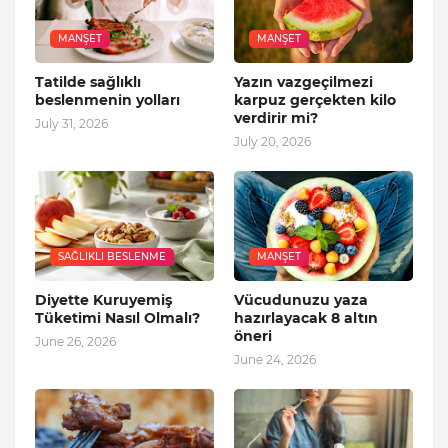
MANŞET
MANŞET
Tatilde sağlıklı
Yazın vazgeçilmezi
beslenmenin yolları
karpuz gerçekten kilo
verdirir mi?
July 31, 2026
July 20, 2026
SAĞLIKLI BESLENME
MANŞET
Diyette Kuruyemiş
Vücudunuzu yaza
Tüketimi Nasıl Olmalı?
hazırlayacak 8 altın
öneri
June 26, 2026
June 24, 2026