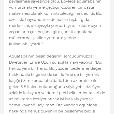
paylaşması sayesinde oldu. Böylece aquafaba'nın
yumurta akı yerine geçtiği, köpüren bir pasta
malzemesi olarak kullanılabileceği fark edildi. Bu,
özellikle hayvandan elde edilen hiçbir gıda
maddesini, dolayısıyla yumurtayı da tüketmeyen
veganların çok hoşuna gitti çünkü aquafaba
mükemmel şekilde yumurta yerine
kullanılabiliyordu."
Aquafaba'nın besin değerini sorduğumuzda,
Diyetisyen Emre Uzun şu açıklamayı yapıyor: "Bu,
henüz yeni bir trend. Bu yüzden beslenme değeri
hakkındaki bilgimiz de sınırlı. Yine de bir yemek
kaşığı (15 ml) aquafaba'da % 1'den az protein ile
gelen 3-5 kalori bulunduğunu söyleyebiliriz. Aynı
şekilde kalsiyum ve demir gibi belirli mineralleri de
az miktarda içeriyor ancak iyi bir kalsiyum ve
demir kaynağı sayılmaz. Öte yandan aquafaba
hakkında henüz güvenilir bir beslenme bilgisi