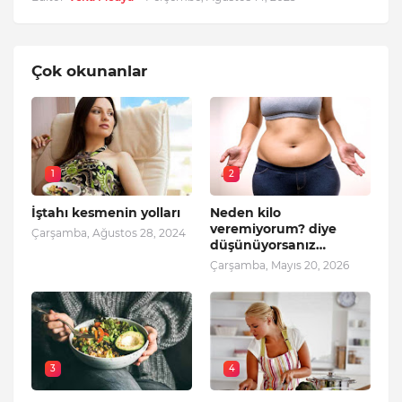
Çok okunanlar
1
2
İştahı kesmenin yolları
Neden kilo
veremiyorum? diye
Çarşamba, Ağustos 28, 2024
düşünüyorsanız…
Çarşamba, Mayıs 20, 2026
3
4