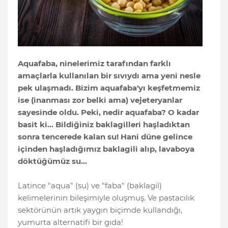
Aquafaba, ninelerimiz tarafından farklı
amaçlarla kullanılan bir sıvıydı ama yeni nesle
pek ulaşmadı. Bizim aquafaba'yı keşfetmemiz
ise (inanması zor belki ama) vejeteryanlar
sayesinde oldu. Peki, nedir aquafaba? O kadar
basit ki… Bildiğiniz baklagilleri haşladıktan
sonra tencerede kalan su! Hani düne gelince
içinden haşladığımız baklagili alıp, lavaboya
döktüğümüz su…
Latince "aqua" (su) ve "faba" (baklagil)
kelimelerinin bileşimiyle oluşmuş. Ve pastacılık
sektörünün artık yaygın biçimde kullandığı,
yumurta alternatifi bir gıda!