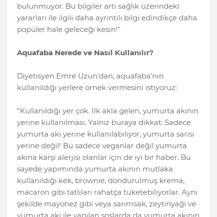
bulunmuyor. Bu bilgiler artı sağlık üzerindeki
yararları ile ilgili daha ayrıntılı bilgi edindikçe daha
popüler hale geleceği kesin!"
Aquafaba Nerede ve Nasıl Kullanılır?
Diyetisyen Emre Uzun'dan, aquafaba'nın
kullanıldığı yerlere örnek vermesini istiyoruz:
"Kullanıldığı yer çok. İlk akla gelen, yumurta akının
yerine kullanılması. Yalnız buraya dikkat: Sadece
yumurta akı yerine kullanılabiliyor, yumurta sarısı
yerine değil! Bu sadece veganlar değil yumurta
akına karşı alerjisi olanlar için de iyi bir haber. Bu
sayede yapımında yumurta akının mutlaka
kullanıldığı kek, brownie, dondurulmuş krema,
macaron gibi tatlıları rahatça tüketebiliyorlar. Aynı
şekilde mayonez gibi veya sarımsak, zeytinyağı ve
yumurta akı ile yapılan soslarda da yumurta akının