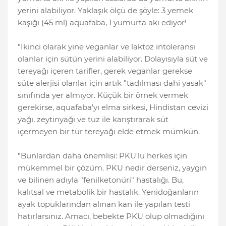
yerini alabiliyor. Yaklaşık ölçü de şöyle: 3 yemek
kaşığı (45 ml) aquafaba, 1 yumurta akı ediyor!
"İkinci olarak yine veganlar ve laktoz intoleransı
olanlar için sütün yerini alabiliyor. Dolayısıyla süt ve
tereyağı içeren tarifler, gerek veganlar gerekse
süte alerjisi olanlar için artık "tadılması dahi yasak"
sınıfında yer almıyor. Küçük bir örnek vermek
gerekirse, aquafaba'yı elma sirkesi, Hindistan cevizi
yağı, zeytinyağı ve tuz ile karıştırarak süt
içermeyen bir tür tereyağı elde etmek mümkün.
"Bunlardan daha önemlisi: PKU'lu herkes için
mükemmel bir çözüm. PKU nedir derseniz, yaygın
ve bilinen adıyla "fenilketonüri" hastalığı. Bu,
kalıtsal ve metabolik bir hastalık. Yenidoğanların
ayak topuklarından alınan kan ile yapılan testi
hatırlarsınız. Amacı, bebekte PKU olup olmadığını