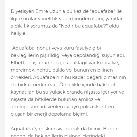
Diyetisyen Emre Uzun'a bu kez de "aquafaba" ile
ilgili sorular yönelttik ve birbirinden ilginç yanıtlar
aldık. İlk sorumuz da "Nedir bu aquafaba?" oldu
haliyle…
"Aquafaba, nohut veya kuru fasulye gibi
baklagillerin pişirildiği veya depolandığı suyun adı.
Elbette haşlanan pek çok baklagil var ki fasulye,
mercimek, nohut, bakla vb. bunun en bilinen
örnekleri. Aquafaba'nın bu kadar değerli olmasının
da birkaç nedeni var. Öncelikle içinde baklagil
kaynatılan bu su yüksek oranda nişasta içeriyor ve
nişasta da bitkilerde bulunan amiloz ve
amilopektin adı verilen iki ayrı polisakkaritten
oluşan bir enerji depolama biçimi.
Aquafaba 'yapışkan sıvı' olarak da bilinir. Bunun
nedeni de baklagillerin pişince içlerindeki