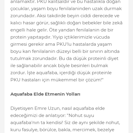
anlamaktır. PKU kalıtsaldır ve bu hastalıkla doğan
çocuklar, yaşam boyu fenilalaninden uzak durmak
zorundadır. Aksi takdirde beyin ciddi derecede ve
kalıcı hasar görür, sağlıklı doğan bebekler bile zekâ
engelli hale gelir. Öte yandan fenilalanin de bir
protein yapıtaşıdır. Yiyip içtiklerimizle vücuda
girmesi gerekir ama PKU'lu hastalarda yaşam
boyu kan fenilalanin düzeyi belli bir sınırın altında
tutulmak zorundadır. Bu da düşük proteinli diyet
ile sağlanabilir ancak böyle besinleri bulmak
zordur. İşte aquafaba, içerdiği düşük proteinle
PKU hastaları için mükemmel bir çözüm!"
Aquafaba Elde Etmenin Yolları
Diyetisyen Emre Uzun, nasıl aquafaba elde
edeceğimizi de anlatıyor: "Nohut suyu
aquafaba'nın ta kendisi! Siz de aynı şekilde nohut,
kuru fasulye, börülce, bakla, mercimek, bezelye