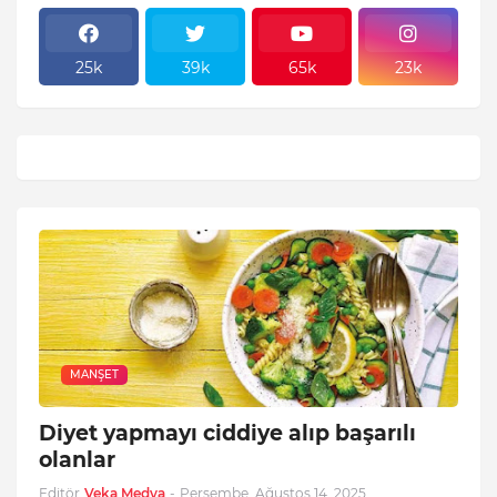
25k
39k
65k
23k
MANŞET
Diyet yapmayı ciddiye alıp başarılı
olanlar
Editör
Veka Medya
-
Perşembe, Ağustos 14, 2025