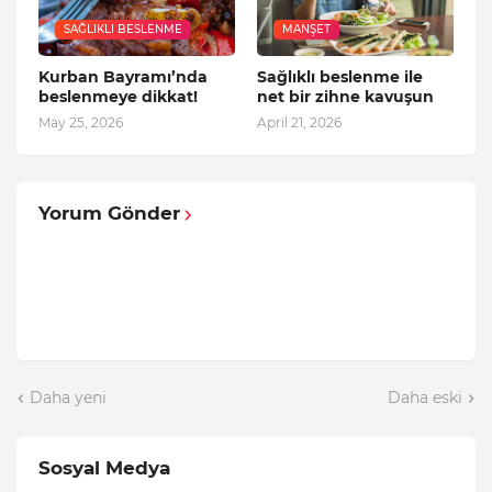
SAĞLIKLI BESLENME
MANŞET
Kurban Bayramı’nda
Sağlıklı beslenme ile
beslenmeye dikkat!
net bir zihne kavuşun
May 25, 2026
April 21, 2026
Yorum Gönder
Daha yeni
Daha eski
Sosyal Medya