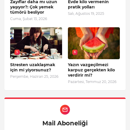
Zayıflar daha mı uzun
Evde kilo vermenin
yaşıyor?: Çok yemek
pratik yolları
tümörü besliyor
Salı, Ağustos 19, 2025
Cuma, Şubat 13, 2026
5
6
Stresten uzaklaşmak
Yazın vazgeçilmezi
için mi yiyorsunuz?
karpuz gerçekten kilo
verdirir mi?
Perşembe, Haziran 25, 2026
Pazartesi, Temmuz 20, 2026
Mail Aboneliği