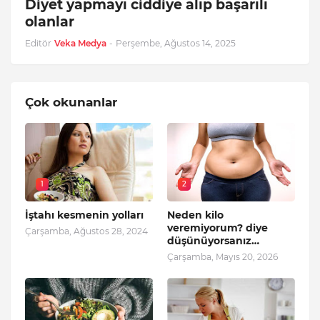
Diyet yapmayı ciddiye alıp başarılı
olanlar
Editör
Veka Medya
-
Perşembe, Ağustos 14, 2025
Çok okunanlar
1
2
İştahı kesmenin yolları
Neden kilo
veremiyorum? diye
Çarşamba, Ağustos 28, 2024
düşünüyorsanız…
Çarşamba, Mayıs 20, 2026