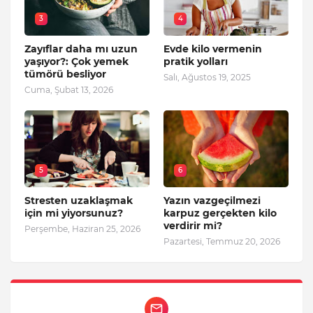
3
4
Zayıflar daha mı uzun
Evde kilo vermenin
yaşıyor?: Çok yemek
pratik yolları
tümörü besliyor
Salı, Ağustos 19, 2025
Cuma, Şubat 13, 2026
5
6
Stresten uzaklaşmak
Yazın vazgeçilmezi
için mi yiyorsunuz?
karpuz gerçekten kilo
verdirir mi?
Perşembe, Haziran 25, 2026
Pazartesi, Temmuz 20, 2026