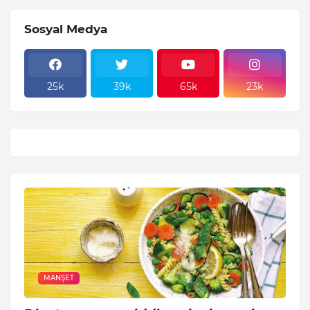
Sosyal Medya
25k
39k
65k
23k
MANŞET