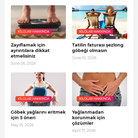
KILOLAR HAKKINDA
KILOLAR HAKKINDA
Zayıflamak için
Tatilin faturası şezlong
ayrıntılara dikkat
göbeği olmasın
etmelisiniz
June 10, 2026
June 26, 2026
KILOLAR HAKKINDA
KILOLAR HAKKINDA
Göbek yağlarını eritmek
Yağlanmadan
için 5 öneri
korunmak için
çözümler
May 15, 2026
April 17, 2026