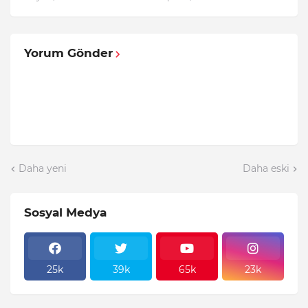
Yorum Gönder
Daha yeni
Daha eski
Sosyal Medya
25k
39k
65k
23k