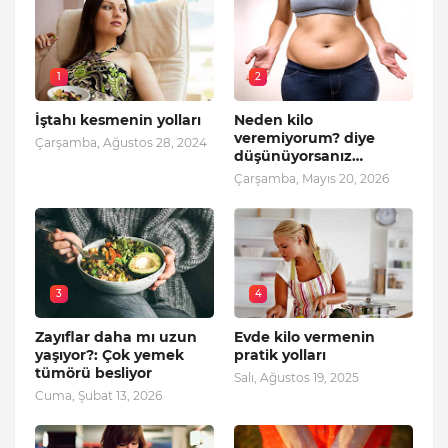
1
2
İştahı kesmenin yolları
Neden kilo
veremiyorum? diye
Çarşamba, Ağustos 28, 2024
düşünüyorsanız…
Çarşamba, Mayıs 20, 2026
3
4
Zayıflar daha mı uzun
Evde kilo vermenin
yaşıyor?: Çok yemek
pratik yolları
tümörü besliyor
Salı, Ağustos 19, 2025
Cuma, Şubat 13, 2026