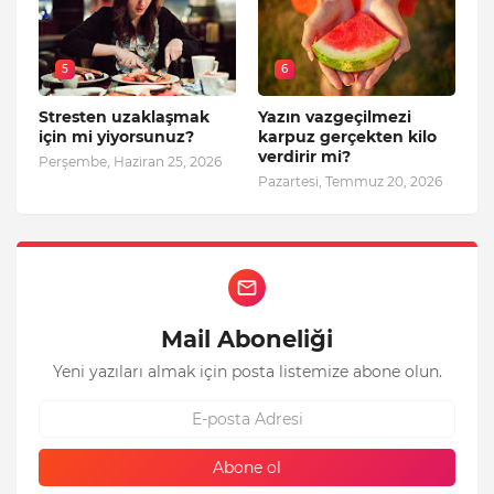
5
6
Stresten uzaklaşmak
Yazın vazgeçilmezi
için mi yiyorsunuz?
karpuz gerçekten kilo
verdirir mi?
Perşembe, Haziran 25, 2026
Pazartesi, Temmuz 20, 2026
Mail Aboneliği
Yeni yazıları almak için posta listemize abone olun.