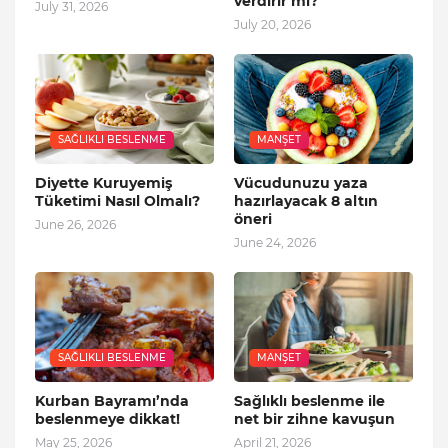
verdirir mi?
July 31, 2026
July 20, 2026
SAĞLIKLI BESLENME
MANŞET
Diyette Kuruyemiş
Vücudunuzu yaza
Tüketimi Nasıl Olmalı?
hazırlayacak 8 altın
öneri
June 26, 2026
June 24, 2026
SAĞLIKLI BESLENME
MANŞET
Kurban Bayramı’nda
Sağlıklı beslenme ile
beslenmeye dikkat!
net bir zihne kavuşun
May 25, 2026
April 21, 2026