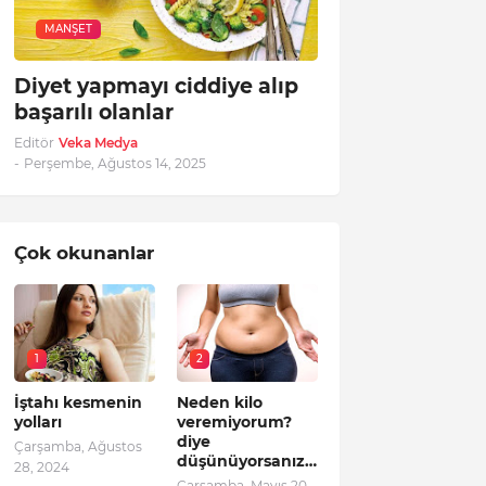
MANŞET
Diyet yapmayı ciddiye alıp
başarılı olanlar
Editör
Veka Medya
-
Perşembe, Ağustos 14, 2025
Çok okunanlar
1
2
İştahı kesmenin
Neden kilo
yolları
veremiyorum?
diye
Çarşamba, Ağustos
düşünüyorsanız…
28, 2024
Çarşamba, Mayıs 20,