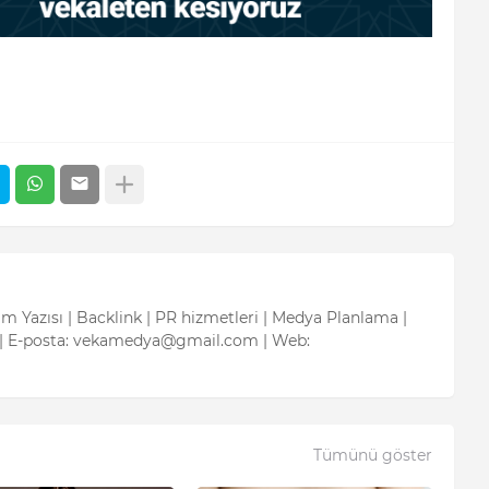
tım Yazısı | Backlink | PR hizmetleri | Medya Planlama |
| E-posta: vekamedya@gmail.com | Web:
Tümünü göster