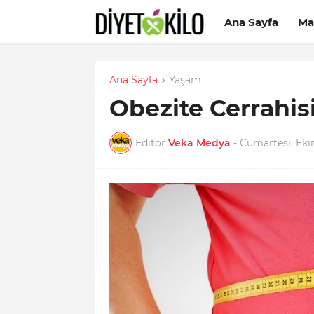
Ana Sayfa
Ma
Ana Sayfa
Yaşam
Obezite Cerrahis
Editör
Veka Medya
-
Cumartesi, Eki