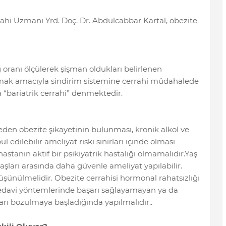
ahi Uzmanı Yrd. Doç. Dr. Abdulcabbar Kartal, obezite
 oranı ölçülerek şişman oldukları belirlenen
olmak amacıyla sindirim sistemine cerrahi müdahalede
 “bariatrik cerrahi” denmektedir.
 eden obezite şikayetinin bulunması, kronik alkol ve
edilebilir ameliyat riski sınırları içinde olması
hastanın aktif bir psikiyatrik hastalığı olmamalıdır.Yaş
şları arasında daha güvenle ameliyat yapılabilir.
üşünülmelidir. Obezite cerrahisi hormonal rahatsızlığı
tedavi yöntemlerinde başarı sağlayamayan ya da
mları bozulmaya başladığında yapılmalıdır..