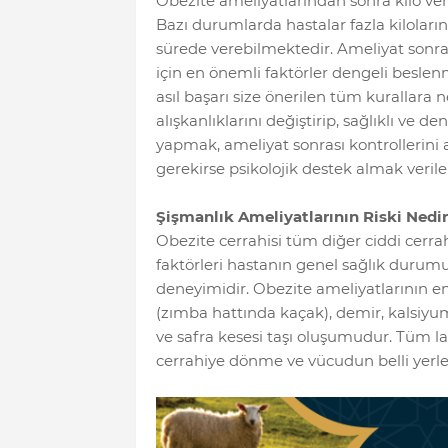
Obezite ameliyatlarından sonra kilo ve
Bazı durumlarda hastalar fazla kiloları
sürede verebilmektedir. Ameliyat sonras
için en önemli faktörler dengeli besl
asıl başarı size önerilen tüm kurallara
alışkanlıklarını değiştirip, sağlıklı ve 
yapmak, ameliyat sonrası kontroller
gerekirse psikolojik destek almak verile
Şişmanlık Ameliyatlarının Riski Nedi
Obezite cerrahisi tüm diğer ciddi cerrahi
faktörleri hastanın genel sağlık durumu
deneyimidir. Obezite ameliyatlarının e
(zımba hattında kaçak), demir, kalsiyum
ve safra kesesi taşı oluşumudur. Tüm l
cerrahiye dönme ve vücudun belli yer