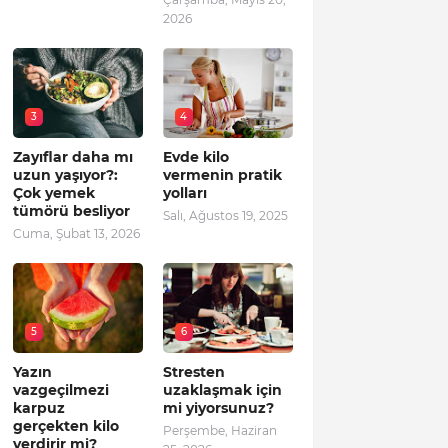
2026
3
4
Zayıflar daha mı
Evde kilo
uzun yaşıyor?:
vermenin pratik
Çok yemek
yolları
tümörü besliyor
Salı, Ağustos 19, 2025
Cuma, Şubat 13, 2026
5
6
Yazın
Stresten
vazgeçilmezi
uzaklaşmak için
karpuz
mi yiyorsunuz?
gerçekten kilo
Perşembe, Haziran
verdirir mi?