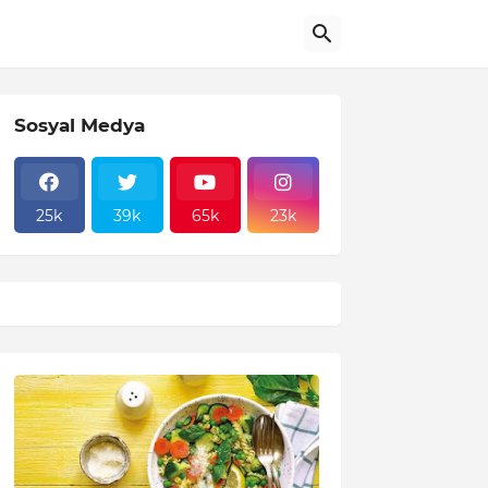
Sosyal Medya
25k
39k
65k
23k