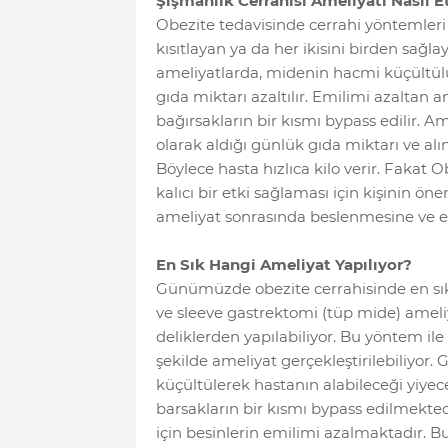
Şişmanlık Cerrahisi Ameliyatı Nasıl E
Obezite tedavisinde cerrahi yöntemleri 
kısıtlayan ya da her ikisini birden sağlay
ameliyatlarda, midenin hacmi küçültülür
gıda miktarı azaltılır. Emilimi azaltan 
bağırsakların bir kısmı bypass edilir. A
olarak aldığı günlük gıda miktarı ve alı
Böylece hasta hızlıca kilo verir. Fakat
kalıcı bir etki sağlaması için kişinin ön
ameliyat sonrasında beslenmesine ve e
En Sık Hangi Ameliyat Yapılıyor?
Günümüzde obezite cerrahisinde en sık 
ve sleeve gastrektomi (tüp mide) ameliy
deliklerden yapılabiliyor. Bu yöntem ile
şekilde ameliyat gerçekleştirilebiliyor.
küçültülerek hastanın alabileceği yiyec
barsakların bir kısmı bypass edilmektedir
için besinlerin emilimi azalmaktadır. B