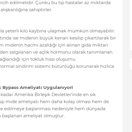
ercih edilmelidir. Çünkü bu tip hastalar az miktarda
lışkanlığına sahiptirler.
rla yeterli kilo kaybına ulaşmak mümkün olmayabilir.
nda ise midenin büyük kenarı kesilip çıkartılarak bir
m midenin hacmi azaldığı için alınan gıda miktarı
den salgılanan ve açlık hormonu olarak tanımlanan
landığı için tokluk hissi oluşumu
normal sindirim sistemi bütünlüğü korunarak hızlıca
k Bypass Ameliyatı Uygulanıyor!
kadar Amerika Birleşik Devletler’inde en sık
tüp mide ameliyatı hem daha kolay olması hem de
lde edilmeye başlanması nedeniyle hem dünyada
başlanan ameliyat olmuştur.