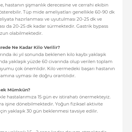
ne, hastanın şişmanlık derecesine ve cerrahi ekibin
österebilir. Tüp mide ameliyatları genellikle 60-90 dk
liyata hazırlanması ve uyutulması 20-25 dk ve
sı da 20-25 dk kadar sürmektedir. Gastrik bypass
zun olabilmektedir.
rede Ne Kadar Kilo Verilir?
ında iki yıl sonunda beklenen kilo kaybı yaklaşık
nda yaklaşık yüzde 60 civarında olup verilen toplam
uyumu çok önemlidir. Kilo vermedeki başarı hastanın
amına uyması ile doğru orantılıdır.
nmek Mümkün?
le hastalarımıza 15 gün ev istirahatı önermekteyiz.
ra işine dönebilmektedir. Yoğun fiziksel aktivite
için yaklaşık 30 gün beklenmesi tavsiye edilir.