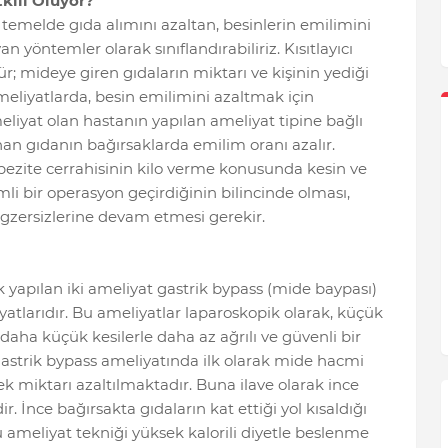
tkili Oluyor?
temelde gıda alımını azaltan, besinlerin emilimini
an yöntemler olarak sınıflandırabiliriz. Kısıtlayıcı
; mideye giren gıdaların miktarı ve kişinin yediği
ameliyatlarda, besin emilimini azaltmak için
meliyat olan hastanın yapılan ameliyat tipine bağlı
nan gıdanın bağırsaklarda emilim oranı azalır.
 Obezite cerrahisinin kilo verme konusunda kesin ve
emli bir operasyon geçirdiğinin bilincinde olması,
gzersizlerine devam etmesi gerekir.
yapılan iki ameliyat gastrik bypass (mide baypası)
atlarıdır. Bu ameliyatlar laparoskopik olarak, küçük
 daha küçük kesilerle daha az ağrılı ve güvenli bir
 Gastrik bypass ameliyatında ilk olarak mide hacmi
ek miktarı azaltılmaktadır. Buna ilave olarak ince
. İnce bağırsakta gıdaların kat ettiği yol kısaldığı
u ameliyat tekniği yüksek kalorili diyetle beslenme