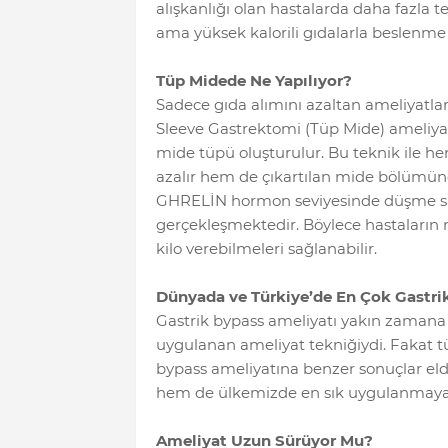
alışkanlığı olan hastalarda daha fazla t
ama yüksek kalorili gıdalarla beslenme a
Tüp Midede Ne Yapılıyor?
Sadece gıda alımını azaltan ameliyatla
Sleeve Gastrektomi (Tüp Mide) ameliyatı
mide tüpü oluşturulur. Bu teknik ile he
azalır hem de çıkartılan mide bölümün
GHRELİN hormon seviyesinde düşme sağ
gerçekleşmektedir. Böylece hastaların 
kilo verebilmeleri sağlanabilir.
Dünyada ve Türkiye’de En Çok Gastri
Gastrik bypass ameliyatı yakın zamana 
uygulanan ameliyat tekniğiydi. Fakat 
bypass ameliyatına benzer sonuçlar e
hem de ülkemizde en sık uygulanmaya 
Ameliyat Uzun Sürüyor Mu?