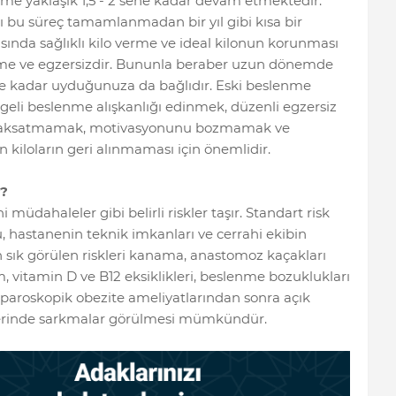
rme yaklaşık 1,5 - 2 sene kadar devam etmektedir.
nı bu süreç tamamlanmadan bir yıl gibi kısa bir
ında sağlıklı kilo verme ve ideal kilonun korunması
enme ve egzersizdir. Bununla beraber uzun dönemde
 ne kadar uyduğunuza da bağlıdır. Eski beslenme
dengeli beslenme alışkanlığı edinmek, düzenli egzersiz
ini aksatmamak, motivasyonunu bozmamak ve
n kiloların geri alınmaması için önemlidir.
r?
 müdahaleler gibi belirli riskler taşır. Standart risk
, hastanenin teknik imkanları ve cerrahi ekibin
n sık görülen riskleri kanama, anastomoz kaçakları
, vitamin D ve B12 eksiklikleri, beslenme bozuklukları
aparoskopik obezite ameliyatlarından sonra açık
lerinde sarkmalar görülmesi mümkündür.