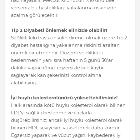
hazırlayabilir. Mevcut kilonuzun %10’unu bile
verseniz bu hastalıklara yakalanma riskinizde
azalma görülecektir.
Tip 2 Diyabeti önlemek elinizde olabilir!
Sağlıklı kilo başta insülin direnci olmak üzere Tip 2
diyabet hastalığına yakalanma riskinizi azaltan
önemli bir etmendir. Düzenli ve dikkatli
beslenmenin yanı sıra haftanın 5 günü 30’ar
dakika yapacağınız egzersizle kilo kaybı
sağlayarak kan şekerinizi kontrol altına
alabilirsiniz.
İyi huylu kolesterolünüzü yükseltebilirsiniz!
Halk arasında kötü huylu kolesterol olarak bilinen
LDL’yi sağlıklı beslenme ve ilaçlarla
düşürebilirsiniz; ancak iyi huylu kolesterol olarak
bilinen HDL seviyesini yükseltmek daha zordur.
Egzersiz yaparak ve vücut yağını kaybederek iyi