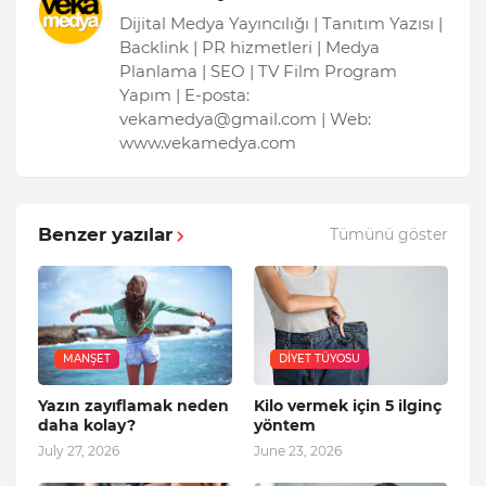
Dijital Medya Yayıncılığı | Tanıtım Yazısı |
Backlink | PR hizmetleri | Medya
Planlama | SEO | TV Film Program
Yapım | E-posta:
vekamedya@gmail.com | Web:
www.vekamedya.com
Benzer yazılar
Tümünü göster
MANŞET
DIYET TÜYOSU
Yazın zayıflamak neden
Kilo vermek için 5 ilginç
daha kolay?
yöntem
July 27, 2026
June 23, 2026