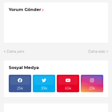
Yorum Gönder
Daha yeni
Daha eski
Sosyal Medya
25k
39k
65k
23k