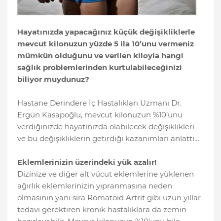
Hayatınızda yapacağınız küçük değişikliklerle
mevcut kilonuzun yüzde 5 ila 10’unu vermeniz
mümkün olduğunu ve verilen kiloyla hangi
sağlık problemlerinden kurtulabileceğinizi
biliyor muydunuz?
Hastane Derindere İç Hastalıkları Uzmanı Dr.
Ergün Kasapoğlu, mevcut kilonuzun %10’unu
verdiğinizde hayatınızda olabilecek değişiklikleri
ve bu değişikliklerin getirdiği kazanımları anlattı…
Eklemlerinizin üzerindeki yük azalır!
Dizinize ve diğer alt vücut eklemlerine yüklenen
ağırlık eklemlerinizin yıpranmasına neden
olmasının yanı sıra Romatoid Artrit gibi uzun yıllar
tedavi gerektiren kronik hastalıklara da zemin