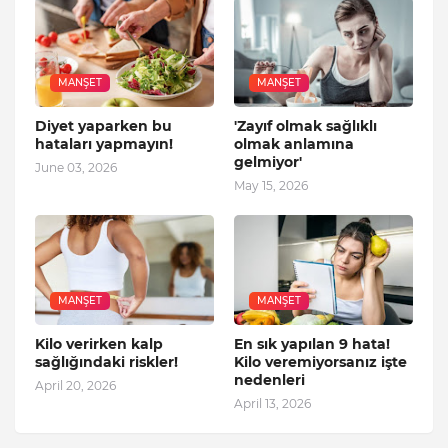
MANŞET
MANŞET
Diyet yaparken bu
'Zayıf olmak sağlıklı
hataları yapmayın!
olmak anlamına
gelmiyor'
June 03, 2026
May 15, 2026
MANŞET
MANŞET
Kilo verirken kalp
En sık yapılan 9 hata!
sağlığındaki riskler!
Kilo veremiyorsanız işte
nedenleri
April 20, 2026
April 13, 2026