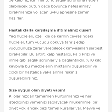
de kalbiniz için, her türlü sağlık sorununa neden
olabilecek bütün gece boyunca nefes almayı
bırakmanıza yol açan uyku apnesine zemin
hazırlar.
Hastalıklarla karşılaşma ihtimaliniz düşer!
Yağ hücreleri, özellikle de karnın çevresindeki
hücreler, tüm vücudu dokuya tahriş edip
vücudunuza zarar verebilecek kimyasalları serbest
bırakabilir. Bu artrit, kalp hastalığı, kalp krizi ve
inme gibi sağlık sorunlarıyla bağlantılıdır. % 10 kilo
kaybıyla bu maddelerin miktarını düşürebilir ve
ciddi bir hastalığa yakalanma riskinizi
düşürebilirsiniz.
Size uygun olan diyeti yapın!
Kilolarınızdan tamamen kurtulmanızı ve her
istediğinizi yemenizi sağlayacak mükemmel bir
diyet yok; ancak bazı temel kurallar var. Meyve ve