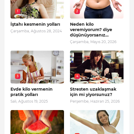
1
2
İştahı kesmenin yolları
Neden kilo
veremiyorum? diye
Çarşamba, Ağustos 28, 2024
düşünüyorsanız…
Çarşamba, Mayıs 20, 2026
3
4
Evde kilo vermenin
Stresten uzaklaşmak
pratik yolları
için mi yiyorsunuz?
Salı, Ağustos 19, 2025
Perşembe, Haziran 25, 2026