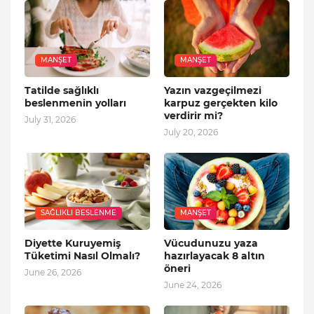
MANŞET
MANŞET
Tatilde sağlıklı
Yazın vazgeçilmezi
beslenmenin yolları
karpuz gerçekten kilo
verdirir mi?
July 31, 2026
July 20, 2026
SAĞLIKLI BESLENME
MANŞET
Diyette Kuruyemiş
Vücudunuzu yaza
Tüketimi Nasıl Olmalı?
hazırlayacak 8 altın
öneri
June 26, 2026
June 24, 2026