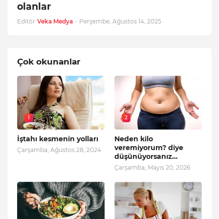
olanlar
Editör
Veka Medya
-
Perşembe, Ağustos 14, 2025
Çok okunanlar
1
2
İştahı kesmenin yolları
Neden kilo
veremiyorum? diye
Çarşamba, Ağustos 28, 2024
düşünüyorsanız…
Çarşamba, Mayıs 20, 2026