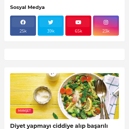
Sosyal Medya
25k
39k
65k
23k
MANŞET
Diyet yapmayı ciddiye alıp başarılı