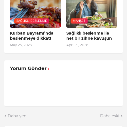
SAĞLIKLI BESLENME
MANŞET
Kurban Bayramı’nda
Sağlıklı beslenme ile
beslenmeye dikkat!
net bir zihne kavuşun
May 25, 2026
April 21, 2026
Yorum Gönder
Daha yeni
Daha eski