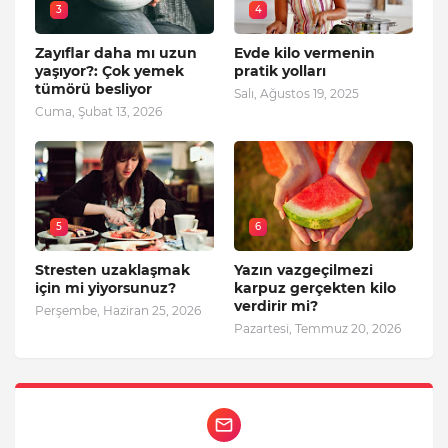
3
4
Zayıflar daha mı uzun
Evde kilo vermenin
yaşıyor?: Çok yemek
pratik yolları
tümörü besliyor
Salı, Ağustos 19, 2025
Cuma, Şubat 13, 2026
5
6
Stresten uzaklaşmak
Yazın vazgeçilmezi
için mi yiyorsunuz?
karpuz gerçekten kilo
verdirir mi?
Perşembe, Haziran 25, 2026
Pazartesi, Temmuz 20, 2026