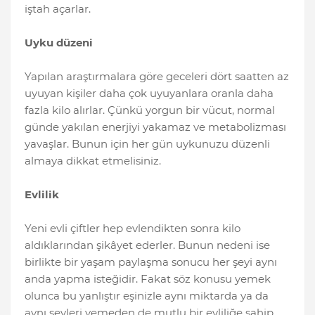
iştah açarlar.
Uyku düzeni
Yapılan araştırmalara göre geceleri dört saatten az
uyuyan kişiler daha çok uyuyanlara oranla daha
fazla kilo alırlar. Çünkü yorgun bir vücut, normal
günde yakılan enerjiyi yakamaz ve metabolizması
yavaşlar. Bunun için her gün uykunuzu düzenli
almaya dikkat etmelisiniz.
Evlilik
Yeni evli çiftler hep evlendikten sonra kilo
aldıklarından şikâyet ederler. Bunun nedeni ise
birlikte bir yaşam paylaşma sonucu her şeyi aynı
anda yapma isteğidir. Fakat söz konusu yemek
olunca bu yanlıştır eşinizle aynı miktarda ya da
aynı şeyleri yemeden de mutlu bir evliliğe sahip