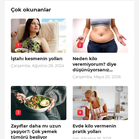
Çok okunanlar
1
2
İştahı kesmenin yolları
Neden kilo
veremiyorum? diye
Çarşamba, Ağustos 28, 2024
düşünüyorsanız…
Çarşamba, Mayıs 20, 2026
3
4
Zayıflar daha mı uzun
Evde kilo vermenin
yaşıyor?: Çok yemek
pratik yolları
tümörü besliyor
Salı, Ağustos 19, 2025