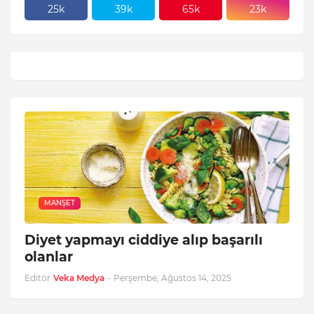
25k
39k
65k
23k
MANŞET
Diyet yapmayı ciddiye alıp başarılı
olanlar
Editör
Veka Medya
-
Perşembe, Ağustos 14, 2025