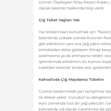
Uzman Diyetisyen Nilay Keçeci Arpacı, y
olacak besinler hakkında bilgi verdi.
Çiğ Tüket Yağları Yak
Yaz kilolarından kurtulmak için “flavono
besinlerde yüksek oranda bulunan flvono
gibi etkilerinin yanı sıra yağ yakıcı etk
antioksidan etkisi gösteren iltihap karşıt
azalmasına ya da artmasına neden olur
işlemlerinde etkilerinin bir kısmını k
tüketilen besinler birebir etki gösterebili
Kahvaltıda Çiğ Maydanoz Tüketin
Günlük beslenmede yeri tartışılmaz ol
ile dikkat çeker. Vücudun su dengesin
Aynı zamanda hızlı bir yağ yakıcıdır. Ge
kahvaltıda çiğ olarak tüketilmesi de ya