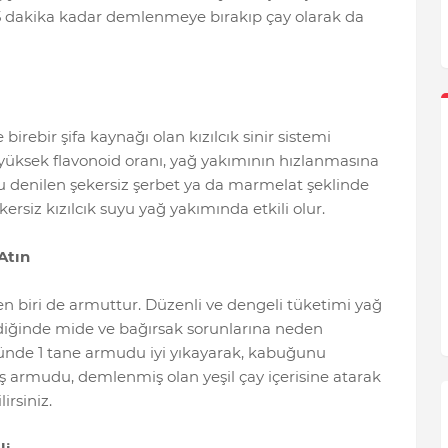
-15 dakika kadar demlenmeye bırakıp çay olarak da
e birebir şifa kaynağı olan kızılcık sinir sistemi
i yüksek flavonoid oranı, yağ yakımının hızlanmasına
suyu denilen şekersiz şerbet ya da marmelat şeklinde
ersiz kızılcık suyu yağ yakımında etkili olur.
Atın
en biri de armuttur. Düzenli ve dengeli tüketimi yağ
ildiğinde mide ve bağırsak sorunlarına neden
Günde 1 tane armudu iyi yıkayarak, kabuğunu
ş armudu, demlenmiş olan yeşil çay içerisine atarak
irsiniz.