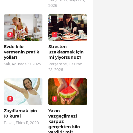
2026
3
4
Evde kilo
Stresten
vermenin pratik
uzaklaşmak için
yolları
mi yiyorsunuz?
Salı, Ağustos 19, 2025
Perşembe, Haziran
25, 2026
5
6
Zayıflamak için
Yazın
10 kural
vazgeçilmezi
karpuz
Pazar, Ekim 11, 2020
gerçekten kilo
verdirir mi?