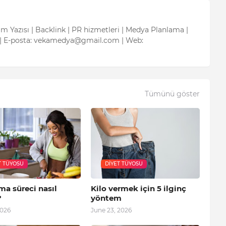
tım Yazısı | Backlink | PR hizmetleri | Medya Planlama |
| E-posta: vekamedya@gmail.com | Web:
Tümünü göster
T TÜYOSU
DIYET TÜYOSU
ma süreci nasıl
Kilo vermek için 5 ilginç
?
yöntem
2026
June 23, 2026