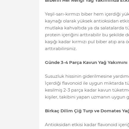
Biberin Her Rengi Yağ Yakımında Etki
Yeşil-sarı-kırmızı biber hem içerdiği y
kaynağı olarak yüksek antioksidan etkis
mutlaka kahvaltıda ya da salatalarda tük
protein içeriğini arttırabilir bu şekilde 
kaşığı kadar kırmızı pul biber atıp ara 
arttırabilirsiniz.
Günde 3-4 Parça Kavun Yağ Yakımını 
Susuzluk hissinin giderilmesine yardım
İçerdiği flavonoid ile uygun miktarda t
kesilmiş 2-3 parça kadar kavun tüketmek
kişiler, takibini yapan uzmanın uygun
Birkaç Dilim Çiğ Turp ve Domates Yağ
Antioksidan etkisi kadar flavonoid içeri