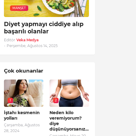
MANŞET
Diyet yapmayı ciddiye alıp
başarılı olanlar
Editör
Veka Medya
-
Perşembe, Ağustos 14, 2025
Çok okunanlar
1
2
İştahı kesmenin
Neden kilo
yolları
veremiyorum?
diye
Çarşamba, Ağustos
düşünüyorsanız…
28, 2024
Çarşamba, Mayıs 20,