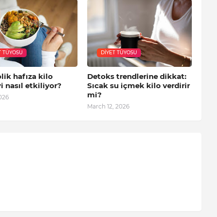
T TÜYOSU
DIYET TÜYOSU
ik hafıza kilo
Detoks trendlerine dikkat:
 nasıl etkiliyor?
Sıcak su içmek kilo verdirir
mi?
026
March 12, 2026