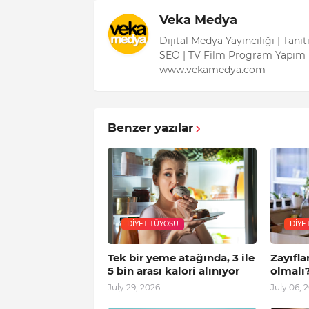
Veka Medya
Dijital Medya Yayıncılığı | Tanı
SEO | TV Film Program Yapım 
www.vekamedya.com
Benzer yazılar
DIYET TÜYOSU
DIYE
Tek bir yeme atağında, 3 ile
Zayıfla
5 bin arası kalori alınıyor
olmalı
July 29, 2026
July 06, 