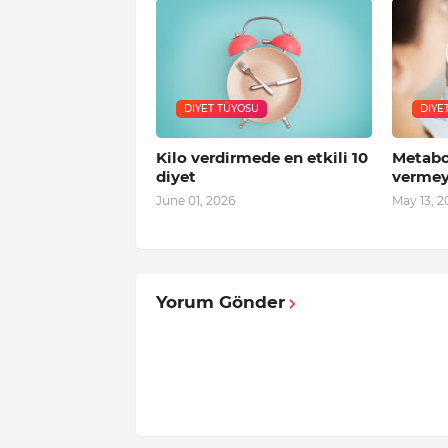
DIYET TÜYOSU
DIYE
Kilo verdirmede en etkili 10
Metabol
diyet
vermeyi
June 01, 2026
May 13, 2
Yorum Gönder