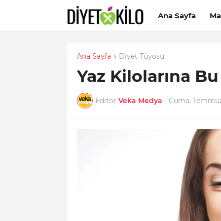
Ana Sayfa
Ma
Ana Sayfa
Diyet Tüyosu
Yaz Kilolarına Bu
Editör
Veka Medya
-
Cuma, Temmuz 