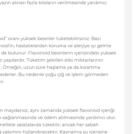
azın alınan fazla kiloların verilmesinde yardımcı
id” oranı yüksek besinler tüketebilirsiniz. Bazı
id’in, hastalıklardan koruma ve alerjiye iyi gelme
isi de bulunur. Flavonoid besinlerin içerisindeki yüksek
ı yapılardır. Tüketim şekilleri etki miktarlarının
. Örneğin, uzun süre haşlama ya da kızartma
aybederler. Bu nedenle çoğu çiğ ve işlem görmeden
r.
an maydanoz, aynı zamanda yüksek flavonoid içeriği
in sağlanmasında ve ödem atılmasında yardımcı olur.
nellikle salatalarda tüketilir; ancak her sabah
ğ yakımını hızlandıracaktır. Kaynamış su içerisine