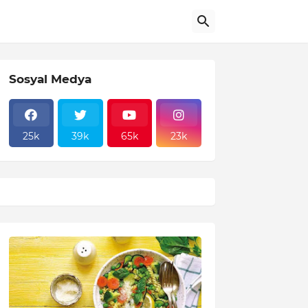
Sosyal Medya
25k
39k
65k
23k