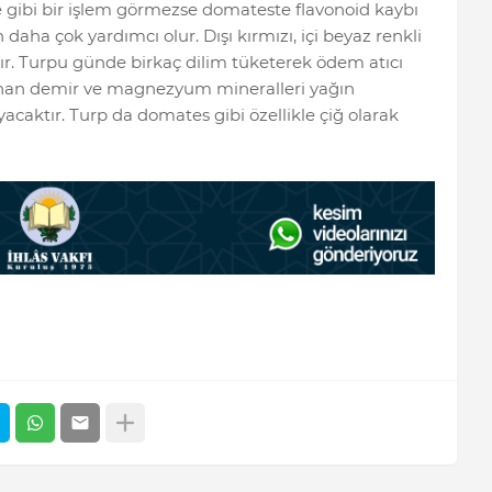
e gibi bir işlem görmezse domateste flavonoid kaybı
aha çok yardımcı olur. Dışı kırmızı, içi beyaz renkli
ır. Turpu günde birkaç dilim tüketerek ödem atıcı
lunan demir ve magnezyum mineralleri yağın
acaktır. Turp da domates gibi özellikle çiğ olarak