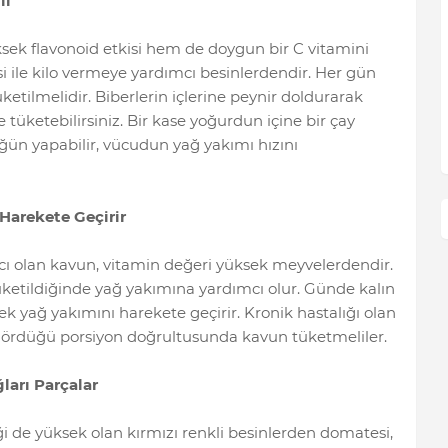
li
üksek flavonoid etkisi hem de doygun bir C vitamini
i ile kilo vermeye yardımcı besinlerdendir. Her gün
etilmelidir. Biberlerin içlerine peynir doldurarak
de tüketebilirsiniz. Bir kase yoğurdun içine bir çay
öğün yapabilir, vücudun yağ yakımı hızını
Harekete Geçirir
cı olan kavun, vitamin değeri yüksek meyvelerdendir.
üketildiğinde yağ yakımına yardımcı olur. Günde kalın
 yağ yakımını harekete geçirir. Kronik hastalığı olan
 gördüğü porsiyon doğrultusunda kavun tüketmeliler.
ları Parçalar
ği de yüksek olan kırmızı renkli besinlerden domatesi,