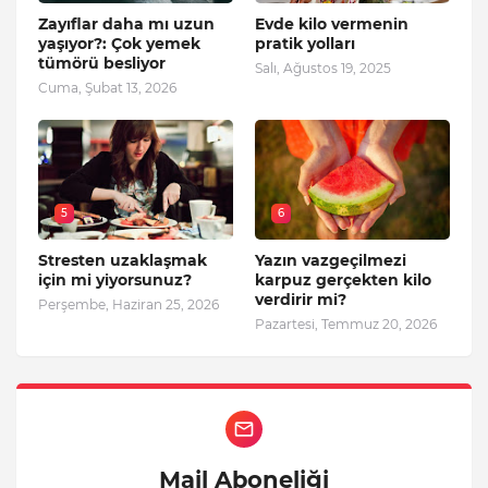
Zayıflar daha mı uzun
Evde kilo vermenin
yaşıyor?: Çok yemek
pratik yolları
tümörü besliyor
Salı, Ağustos 19, 2025
Cuma, Şubat 13, 2026
5
6
Stresten uzaklaşmak
Yazın vazgeçilmezi
için mi yiyorsunuz?
karpuz gerçekten kilo
verdirir mi?
Perşembe, Haziran 25, 2026
Pazartesi, Temmuz 20, 2026
Mail Aboneliği