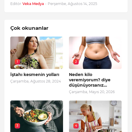
Editör
Veka Medya
-
Perşembe, Ağustos 14, 2025
Çok okunanlar
1
2
İştahı kesmenin yolları
Neden kilo
veremiyorum? diye
Çarşamba, Ağustos 28, 2024
düşünüyorsanız…
Çarşamba, Mayıs 20, 2026
3
4