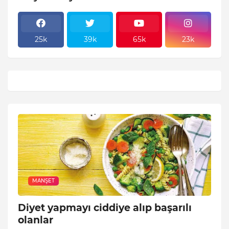
25k
39k
65k
23k
MANŞET
Diyet yapmayı ciddiye alıp başarılı
olanlar