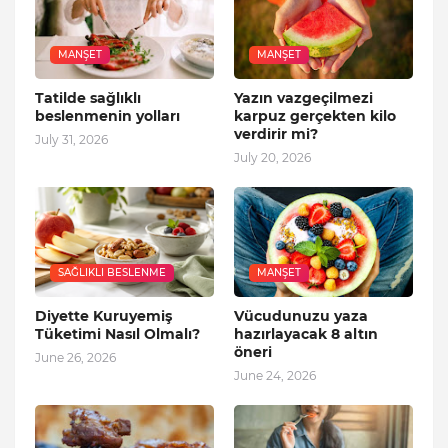
MANŞET
MANŞET
Tatilde sağlıklı
Yazın vazgeçilmezi
beslenmenin yolları
karpuz gerçekten kilo
verdirir mi?
July 31, 2026
July 20, 2026
SAĞLIKLI BESLENME
MANŞET
Diyette Kuruyemiş
Vücudunuzu yaza
Tüketimi Nasıl Olmalı?
hazırlayacak 8 altın
öneri
June 26, 2026
June 24, 2026