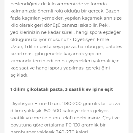
beslendiğiniz de kilo vermenizde ve formda
kalmanızda önemli rolü olduğu bir gerçek. Bazen
fazla kaçırılan yemekler, yapılan kaçamakların size
kilo olarak geri dönüşü canınızı sıkabilir. Peki,
yediklerinizin ne kadar süreli, hangi spora eşdeğer
olduğunu biliyor musunuz? Diyetisyen Emre
Uzun, 1 dilim pasta veya pizza, hamburger, patates
kızartması gibi genelde kaçamak yapılan
zamanda tercih edilen bu yiyecekleri yakmak için
kaç saat ve hangi sporu yapılması gerektiğini
açıkladı.
1 dilim çikolatalı pasta, 3 saatlik ev işine eşit
Diyetisyen Emre Uzun; “180-200 gramlık bir pizza
dilimi yaklaşık 350-400 kaloriye denk geliyor. 1
saatlik yüzme ile bunu telafi edebilirsiniz. Çeşit ve
boyutuna göre ortalama 110-130 gramlık bir
hamburger yaklaşık 240-270 kalori.