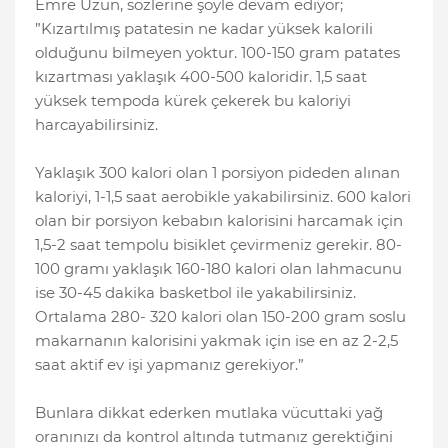
Emre Uzun, sözlerine şöyle devam ediyor;
”Kızartılmış patatesin ne kadar yüksek kalorili
olduğunu bilmeyen yoktur. 100-150 gram patates
kızartması yaklaşık 400-500 kaloridir. 1,5 saat
yüksek tempoda kürek çekerek bu kaloriyi
harcayabilirsiniz.
Yaklaşık 300 kalori olan 1 porsiyon pideden alınan
kaloriyi, 1-1,5 saat aerobikle yakabilirsiniz. 600 kalori
olan bir porsiyon kebabın kalorisini harcamak için
1,5-2 saat tempolu bisiklet çevirmeniz gerekir. 80-
100 gramı yaklaşık 160-180 kalori olan lahmacunu
ise 30-45 dakika basketbol ile yakabilirsiniz.
Ortalama 280- 320 kalori olan 150-200 gram soslu
makarnanın kalorisini yakmak için ise en az 2-2,5
saat aktif ev işi yapmanız gerekiyor.”
Bunlara dikkat ederken mutlaka vücuttaki yağ
oranınızı da kontrol altında tutmanız gerektiğini