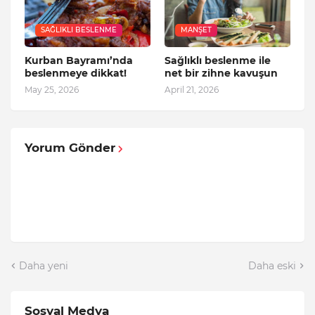
SAĞLIKLI BESLENME
MANŞET
Kurban Bayramı’nda
Sağlıklı beslenme ile
beslenmeye dikkat!
net bir zihne kavuşun
May 25, 2026
April 21, 2026
Yorum Gönder
Daha yeni
Daha eski
Sosyal Medya