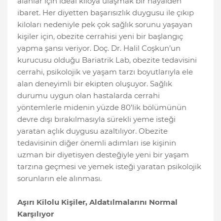
alanlar için ideal kiloya ulaşmak bir hayalden
ibaret. Her diyetten başarısızlık duygusu ile çıkıp
kiloları nedeniyle pek çok sağlık sorunu yaşayan
kişiler için, obezite cerrahisi yeni bir başlangıç
yapma şansı veriyor. Doç. Dr. Halil Coşkun’un
kurucusu olduğu Bariatrik Lab, obezite tedavisini
cerrahi, psikolojik ve yaşam tarzı boyutlarıyla ele
alan deneyimli bir ekipten oluşuyor. Sağlık
durumu uygun olan hastalarda cerrahi
yöntemlerle midenin yüzde 80’lik bölümünün
devre dışı bırakılmasıyla sürekli yeme isteği
yaratan açlık duygusu azaltılıyor. Obezite
tedavisinin diğer önemli adımları ise kişinin
uzman bir diyetisyen desteğiyle yeni bir yaşam
tarzına geçmesi ve yemek isteği yaratan psikolojik
sorunların ele alınması.
Aşırı Kilolu Kişiler, Aldatılmalarını Normal
Karşılıyor