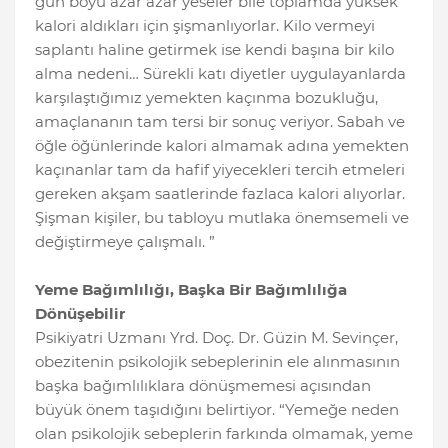
gün boyu azar azar yeseler bile toplamda yüksek
kalori aldıkları için şişmanlıyorlar. Kilo vermeyi
saplantı haline getirmek ise kendi başına bir kilo
alma nedeni… Sürekli katı diyetler uygulayanlarda
karşılaştığımız yemekten kaçınma bozukluğu,
amaçlananın tam tersi bir sonuç veriyor. Sabah ve
öğle öğünlerinde kalori almamak adına yemekten
kaçınanlar tam da hafif yiyecekleri tercih etmeleri
gereken akşam saatlerinde fazlaca kalori alıyorlar.
Şişman kişiler, bu tabloyu mutlaka önemsemeli ve
değiştirmeye çalışmalı. ”
Yeme Bağımlılığı, Başka Bir Bağımlılığa
Dönüşebilir
Psikiyatri Uzmanı Yrd. Doç. Dr. Güzin M. Sevinçer,
obezitenin psikolojik sebeplerinin ele alınmasının
başka bağımlılıklara dönüşmemesi açısından
büyük önem taşıdığını belirtiyor. “Yemeğe neden
olan psikolojik sebeplerin farkında olmamak, yeme