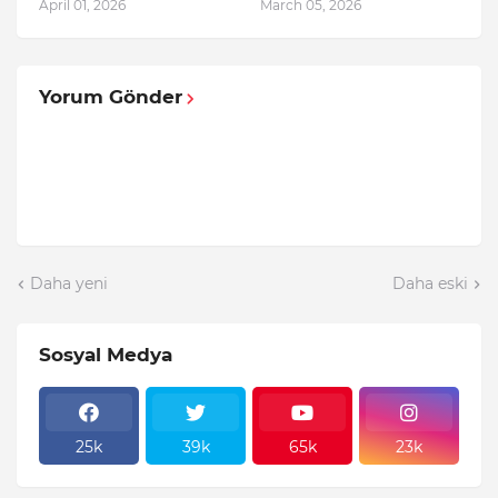
April 01, 2026
March 05, 2026
Yorum Gönder
Daha yeni
Daha eski
Sosyal Medya
25k
39k
65k
23k