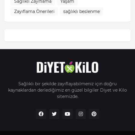
Sağlıklı Zayıflama
Yaşam
Zayıflama Önerileri
sağlıklı beslenme
Sağlıklı bir şekilde zayıflayabilmeniz için doğru
kaynaklardan derlediğimiz en güzel bilgiler Diyet ve Kilo
sitemizde.