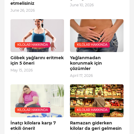
etmelisiniz
June 10, 2026
June 26, 2026
KILOLAR HAKKINDA
KILOLAR HAKKINDA
Göbek yağlarını eritmek
Yağlanmadan
için 5 öneri
korunmak için
çözümler
May 15, 2026
April 17, 2026
KILOLAR HAKKINDA
KILOLAR HAKKINDA
İnatçı kilolara karşı 7
Ramazan giderken
etkili öneri!
kilolar da geri gelmesin