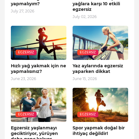
yapmalıyım?
yağlara karşı 10 etkili
egzersiz
July 27, 2026
July 02, 2026
EGZERSIZ
EGZERSIZ
Hızlı yağ yakmak için ne
Yaz aylarında egzersiz
yapmalısınız?
yaparken dikkat
June 23, 2026
June 15, 2026
EGZERSIZ
EGZERSIZ
Egzersiz yaşlanmayı
Spor yapmak doğal bir
geciktiriyor, yürüyen
ihtiyaç değildir!