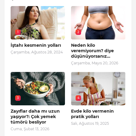
1
2
İştahı kesmenin yolları
Neden kilo
veremiyorum? diye
Çarşamba, Ağustos 28, 2024
düşünüyorsanız…
Çarşamba, Mayıs 20, 2026
3
4
Zayıflar daha mı uzun
Evde kilo vermenin
yaşıyor?: Çok yemek
pratik yolları
tümörü besliyor
Salı, Ağustos 19, 2025
Cuma, Şubat 13, 2026