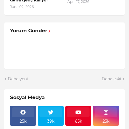
daha genç kalıyor
April 17, 2026
June 02, 2026
Yorum Gönder
Daha yeni
Daha eski
Sosyal Medya
25k
39k
65k
23k