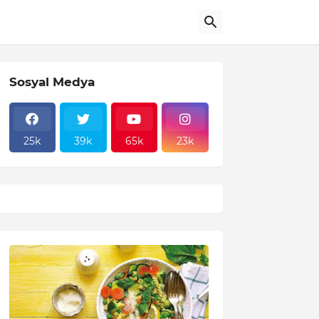
Sosyal Medya
25k
39k
65k
23k