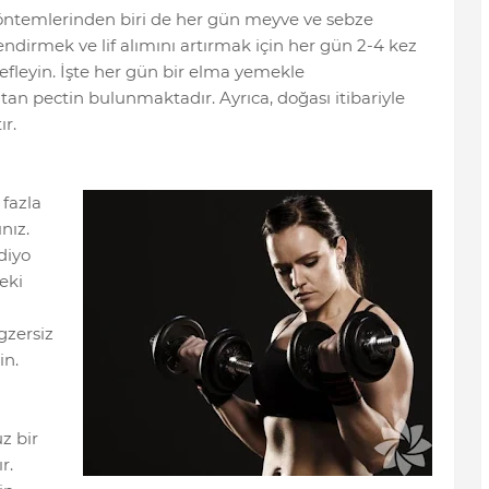
yöntemlerinden biri de her gün meyve ve sebze
endirmek ve lif alımını artırmak için her gün 2-4 kez
fleyin. İşte her gün bir elma yemekle
ltan pectin bulunmaktadır. Ayrıca, doğası itibariyle
ır.
fazla
nız.
diyo
eki
gzersiz
in.
z bir
r.