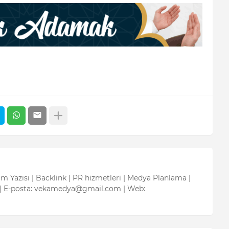
tım Yazısı | Backlink | PR hizmetleri | Medya Planlama |
| E-posta: vekamedya@gmail.com | Web: