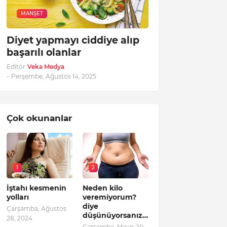
MANŞET
Diyet yapmayı ciddiye alıp
başarılı olanlar
Editör
Veka Medya
-
Perşembe, Ağustos 14, 2025
Çok okunanlar
1
2
İştahı kesmenin
Neden kilo
yolları
veremiyorum?
diye
Çarşamba, Ağustos
düşünüyorsanız…
28, 2024
Çarşamba, Mayıs 20,