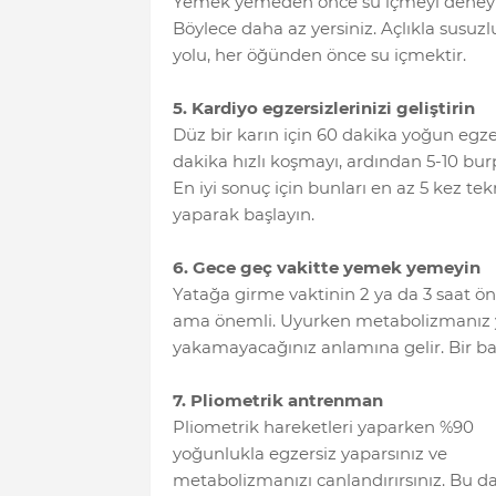
Yemek yemeden önce su içmeyi deneyi
Böylece daha az yersiniz. Açlıkla susuz
yolu, her öğünden önce su içmektir.
5. Kardiyo egzersizlerinizi geliştirin
Düz bir karın için 60 dakika yoğun egze
dakika hızlı koşmayı, ardından 5-10 bu
En iyi sonuç için bunları en az 5 kez t
yaparak başlayın.
6. Gece geç vakitte yemek yemeyin
Yatağa girme vaktinin 2 ya da 3 saat ön
ama önemli. Uyurken metabolizmanız ya
yakamayacağınız anlamına gelir. Bir bar
7. Pliometrik antrenman
Pliometrik hareketleri yaparken %90
yoğunlukla egzersiz yaparsınız ve
metabolizmanızı canlandırırsınız. Bu d