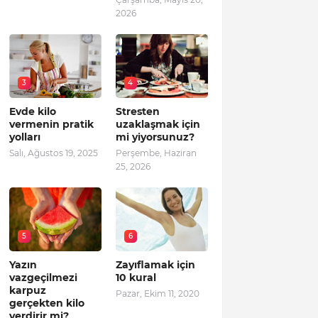
2026
3
4
Evde kilo
Stresten
vermenin pratik
uzaklaşmak için
yolları
mi yiyorsunuz?
Salı, Ağustos 19, 2025
Perşembe, Haziran
25, 2026
5
6
Yazın
Zayıflamak için
vazgeçilmezi
10 kural
karpuz
Pazar, Ekim 11, 2020
gerçekten kilo
verdirir mi?