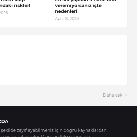
ndaki riskler!
veremiyorsanız işte
nedenleri
 2026
April 13, 2026
Daha eski
ZDA
ir şekilde zayıflayabilmeniz için doğru kaynaklardan
z en güzel bilgiler Diyet ve Kilo sitemizde.