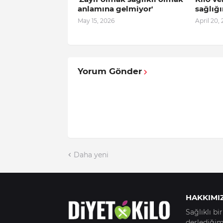
anlamına gelmiyor'
sağlığı
May 15, 2026
April 20,
Yorum Gönder
Daha yeni
HAKKIMI
Sağlıklı b
derlediğimi