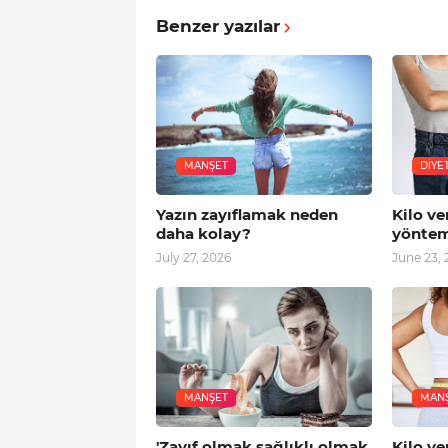
Benzer yazılar
MANŞET
DIYE
Yazın zayıflamak neden
Kilo ve
daha kolay?
yönte
July 27, 2026
June 23, 
MANŞET
MAN
'Zayıf olmak sağlıklı olmak
Kilo ve