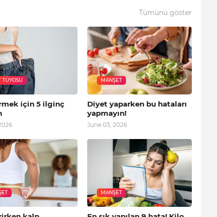
Tümünü göster
T TÜYOSU
MANŞET
rmek için 5 ilginç
Diyet yaparken bu hataları
m
yapmayın!
2026
June 03, 2026
ŞET
MANŞET
rirken kalp
En sık yapılan 9 hata! Kilo