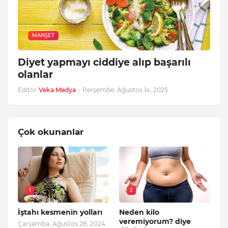
MANŞET
Diyet yapmayı ciddiye alıp başarılı
olanlar
Editör
Veka Medya
-
Perşembe, Ağustos 14, 2025
Çok okunanlar
1
2
İştahı kesmenin yolları
Neden kilo
veremiyorum? diye
Çarşamba, Ağustos 28, 2024