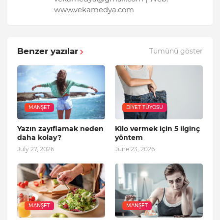
www.vekamedya.com
Benzer yazılar
Tümünü göster
MANŞET
DIYET TÜYOSU
Yazın zayıflamak neden
Kilo vermek için 5 ilginç
daha kolay?
yöntem
July 27, 2026
June 23, 2026
MANŞET
MANŞET