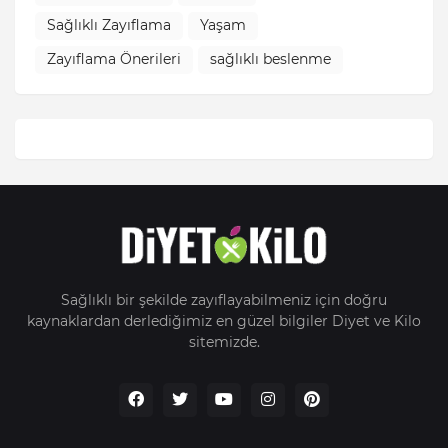
Sağlıklı Zayıflama
Yaşam
Zayıflama Önerileri
sağlıklı beslenme
Sağlıklı bir şekilde zayıflayabilmeniz için doğru
kaynaklardan derlediğimiz en güzel bilgiler Diyet ve Kilo
sitemizde.