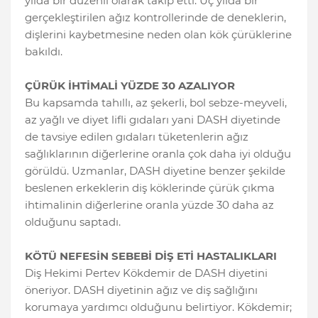
yılda bir düzenli olarak takip etti. Üç yılda bir
gerçekleştirilen ağız kontrollerinde de deneklerin,
dişlerini kaybetmesine neden olan kök çürüklerine
bakıldı.
ÇÜRÜK İHTİMALİ YÜZDE 30 AZALIYOR
Bu kapsamda tahıllı, az şekerli, bol sebze-meyveli,
az yağlı ve diyet lifli gıdaları yani DASH diyetinde
de tavsiye edilen gıdaları tüketenlerin ağız
sağlıklarının diğerlerine oranla çok daha iyi olduğu
görüldü. Uzmanlar, DASH diyetine benzer şekilde
beslenen erkeklerin diş köklerinde çürük çıkma
ihtimalinin diğerlerine oranla yüzde 30 daha az
olduğunu saptadı.
KÖTÜ NEFESİN SEBEBİ DİŞ ETİ HASTALIKLARI
Diş Hekimi Pertev Kökdemir de DASH diyetini
öneriyor. DASH diyetinin ağız ve diş sağlığını
korumaya yardımcı olduğunu belirtiyor. Kökdemir;