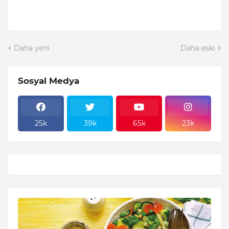
Daha yeni
Daha eski
Sosyal Medya
25k
39k
65k
23k