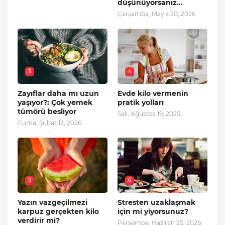
düşünüyorsanız…
Çarşamba, Mayıs 20, 2026
3
4
Zayıflar daha mı uzun
Evde kilo vermenin
yaşıyor?: Çok yemek
pratik yolları
tümörü besliyor
Salı, Ağustos 19, 2025
Cuma, Şubat 13, 2026
5
6
Yazın vazgeçilmezi
Stresten uzaklaşmak
karpuz gerçekten kilo
için mi yiyorsunuz?
verdirir mi?
Perşembe, Haziran 25, 2026