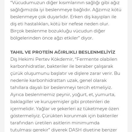
“Vücudumuzun diğer kısımlarının sağlığı gibi ağız
sağlığımızda iyi beslenmeye bağlıdır. Ağzımız kötü
beslenmeye çok duyarlıdır. Erken diş kayıpları ile
diş eti hastalıkları, kötü bir nefese neden olur.
Birçok beslenme bozukluğu vücudun diğer
bölgelerinden önce ağzı etkiler” diyor.
TAHIL VE PROTEİN AĞIRLIKLI BESLENMELİYİZ
Diş Hekimi Pertev Kökdemir, “Fermente olabilen
karbonhidratlar, bakteriler ile beraber çalışarak
çürük oluşumunu başlatır ve dişlere zarar verir. Bu
nedenle karbonhidrattan uzak, genel olarak
tahıllara dayalı bir beslenmeyi tercih etmeliyiz.
Ayrıca beslenmemiz peynir, yoğurt, et, yumurta,
baklagiller ve kuruyemişler gibi proteinleri de
içermelidir. Yağlar ve şekerleri az tüketmeye özen
göstermeliyiz. Çürükten korunmak için bakteriler
tarafından üretilen asitlerin minimumda
tutulması gerekir” diyerek DASH diyetine benzer