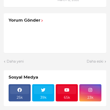
Yorum Gönder
Daha yeni
Daha eski
Sosyal Medya
25k
39k
65k
23k