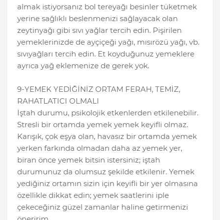
almak istiyorsanız bol tereyağı besinler tüketmek
yerine sağlıklı beslenmenizi sağlayacak olan
zeytinyağı gibi sıvı yağlar tercih edin. Pişirilen
yemeklerinizde de ayçiçeği yağı, mısırözü yağı, vb.
sıvıyağları tercih edin. Et koyduğunuz yemeklere
ayrıca yağ eklemenize de gerek yok.
9-YEMEK YEDİĞİNİZ ORTAM FERAH, TEMİZ,
RAHATLATICI OLMALI
İştah durumu, psikolojik etkenlerden etkilenebilir.
Stresli bir ortamda yemek yemek keyifli olmaz.
Karışık, çok eşya olan, havasız bir ortamda yemek
yerken farkında olmadan daha az yemek yer,
biran önce yemek bitsin istersiniz; iştah
durumunuz da olumsuz şekilde etkilenir. Yemek
yediğiniz ortamın sizin için keyifli bir yer olmasına
özellikle dikkat edin; yemek saatlerini iple
çekeceğiniz güzel zamanlar haline getirmenizi
öneririm..