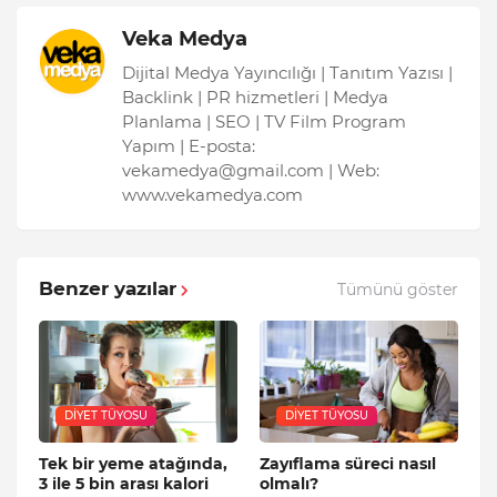
Veka Medya
Dijital Medya Yayıncılığı | Tanıtım Yazısı |
Backlink | PR hizmetleri | Medya
Planlama | SEO | TV Film Program
Yapım | E-posta:
vekamedya@gmail.com | Web:
www.vekamedya.com
Benzer yazılar
Tümünü göster
DIYET TÜYOSU
DIYET TÜYOSU
Tek bir yeme atağında,
Zayıflama süreci nasıl
3 ile 5 bin arası kalori
olmalı?