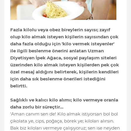
Fazla kilolu veya obez bireylerin sayısı; zayıf
olup kilo almak isteyen kişilerin sayısından çok
daha fazla olduğu için 'kilo vermek isteyenler'
ile ilgili beslenme önerini anlatan Uzman
Diyetisyen İpek Ağaca, sosyal paylaşım siteleri
üzerinden kilo almak isteyen kişilerden pek çok
özel mesaj aldığını belirterek, kişilerin kendileri
için daha sık beslenme önerileri istediğini
belirtti.
Sağlıklı ve kalıcı kilo alımı; kilo vermeye oranla
daha zorlu bir süreçtir…
‘Aman canım sen de! Kilo almak istiyorsan bol bol
çikolata ye, cips, poğaça, börek ye; kiloları alırsın.
Bak biz kiloları vermeye çalışıyoruz; sen ise neyden