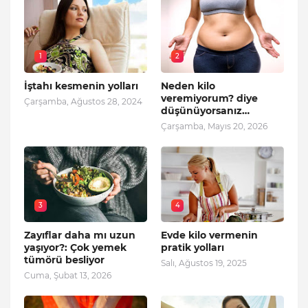
1
2
İştahı kesmenin yolları
Neden kilo
veremiyorum? diye
Çarşamba, Ağustos 28, 2024
düşünüyorsanız…
Çarşamba, Mayıs 20, 2026
3
4
Zayıflar daha mı uzun
Evde kilo vermenin
yaşıyor?: Çok yemek
pratik yolları
tümörü besliyor
Salı, Ağustos 19, 2025
Cuma, Şubat 13, 2026