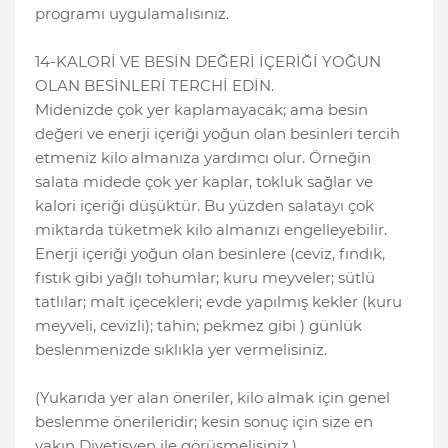
programı uygulamalısınız.
14-KALORİ VE BESİN DEĞERİ İÇERİĞİ YOĞUN
OLAN BESİNLERİ TERCHİ EDİN.
Midenizde çok yer kaplamayacak; ama besin
değeri ve enerji içeriği yoğun olan besinleri tercih
etmeniz kilo almanıza yardımcı olur. Örneğin
salata midede çok yer kaplar, tokluk sağlar ve
kalori içeriği düşüktür. Bu yüzden salatayı çok
miktarda tüketmek kilo almanızı engelleyebilir.
Enerji içeriği yoğun olan besinlere (ceviz, fındık,
fıstık gibi yağlı tohumlar; kuru meyveler; sütlü
tatlılar; malt içecekleri; evde yapılmış kekler (kuru
meyveli, cevizli); tahin; pekmez gibi ) günlük
beslenmenizde sıklıkla yer vermelisiniz.
(Yukarıda yer alan öneriler, kilo almak için genel
beslenme önerileridir; kesin sonuç için size en
yakın Diyetisyen ile görüşmelisiniz.)