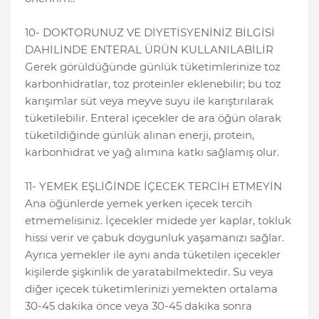
10- DOKTORUNUZ VE DİYETİSYENİNİZ BİLGİSİ
DAHİLİNDE ENTERAL ÜRÜN KULLANILABİLİR
Gerek görüldüğünde günlük tüketimlerinize toz
karbonhidratlar, toz proteinler eklenebilir; bu toz
karışımlar süt veya meyve suyu ile karıştırılarak
tüketilebilir. Enteral içecekler de ara öğün olarak
tüketildiğinde günlük alınan enerji, protein,
karbonhidrat ve yağ alımına katkı sağlamış olur.
11- YEMEK EŞLİĞİNDE İÇECEK TERCİH ETMEYİN
Ana öğünlerde yemek yerken içecek tercih
etmemelisiniz. İçecekler midede yer kaplar, tokluk
hissi verir ve çabuk doygunluk yaşamanızı sağlar.
Ayrıca yemekler ile aynı anda tüketilen içecekler
kişilerde şişkinlik de yaratabilmektedir. Su veya
diğer içecek tüketimlerinizi yemekten ortalama
30-45 dakika önce veya 30-45 dakika sonra