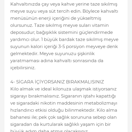
Kahvaltınızda çay veya kahve yerine taze sıkılmış
meyve suyu veya süt tercih edin. Böylece kahvaltı
menüsünün enerji içeriğini de yükseltmiş
olursunuz. Taze sıkılmış meyve suları vitamin
deposudur; bağışıklık sistemini güçlendirmede
yardımcı olur. 1 büyük bardak taze sıkılmış meyve
suyunun kalori içeriği 3-5 porsiyon meyveye denk
gelmektedir. Meyve suyunuzu şişkinlik
yaratmaması adına kahvaltı sonrasında da
içebilirsiniz.
4- SİGARA İÇİYORSANIZ BIRAKMALISINIZ
Kilo almak ve ideal kilonuza ulaşmak istiyorsanız
sigarayı bırakmalısınız. Sigaranın iştahı kapattığı
ve sigaradaki nikotin maddesinin metabolizmayı
hızlandırıcı etkisi olduğu bilinmektedir. Kilo alma
bahanesi ile; pek çok sağlık sorununa sebep olan
sigaradan da kurtularak sağlıklı yaşam için bir
büyük adım daha atmış olacaksınız.