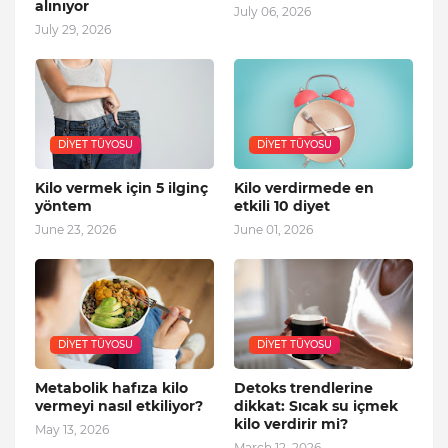
alınıyor
July 06, 2026
July 29, 2026
DIYET TÜYOSU
DIYET TÜYOSU
Kilo vermek için 5 ilginç
Kilo verdirmede en
yöntem
etkili 10 diyet
June 23, 2026
June 01, 2026
DIYET TÜYOSU
DIYET TÜYOSU
Metabolik hafıza kilo
Detoks trendlerine
vermeyi nasıl etkiliyor?
dikkat: Sıcak su içmek
kilo verdirir mi?
May 13, 2026
March 12, 2026