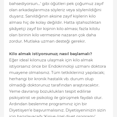
bahsediyorsun…’ gibi öğütleri pek çoğumuz zayıf
olan arkadaşlarımıza söyleriz veya söylenildiğini
duyarız. Sanıldığının aksine zayıf kişilerin kilo
alması hiç de kolay değildir. Hatta iştahsızlıktan
şikâyetçi zayıf bir kişinin kilo alması; fazla kilolu
olan birinin kilo vermesine nazaran çok daha
zordur. Mutlaka uzman desteği gerekir.
Kilo almak istiyorsunuz; nasıl başlamalı?
Eğer ideal kilonuza ulaşmak için kilo almak
istiyorsanız önce bir Endokrinoloji uzmanı doktora
muayene olmalısınız. Tüm tetkikleriniz yapılacak;
herhangi bir kronik hastalık vb. durum olup
olmadığı doktorunuz tarafından araştıracaktır.
Yeme davranışı bozuklukları tespit edilirse
psikiyatrist ve psikolog ile görüşmek faydalı olur.
Ardından beslenme programınız için bir
Diyetisyen’e başvurmalısınız. Diyetisyeninizin sizin
için hazırlayacağı ‘Kişiye özel diyet programı’