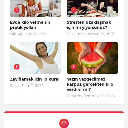
3
4
Evde kilo vermenin
Stresten uzaklaşmak
pratik yolları
için mi yiyorsunuz?
Salı, Ağustos 19, 2025
Perşembe, Haziran 25, 2026
5
6
Zayıflamak için 10 kural
Yazın vazgeçilmezi
karpuz gerçekten kilo
Pazar, Ekim 11, 2020
verdirir mi?
Pazartesi, Temmuz 20, 2026