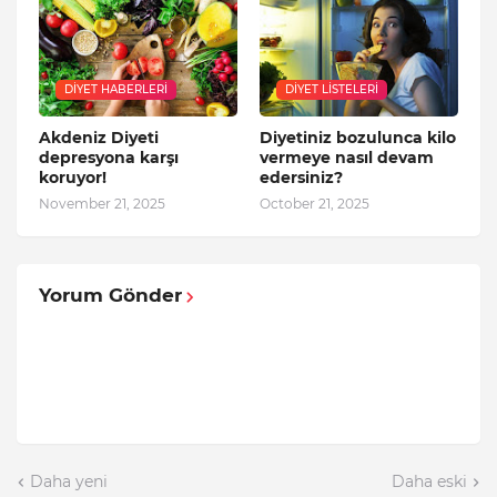
DIYET HABERLERI
DIYET LISTELERI
Akdeniz Diyeti
Diyetiniz bozulunca kilo
depresyona karşı
vermeye nasıl devam
koruyor!
edersiniz?
November 21, 2025
October 21, 2025
Yorum Gönder
Daha yeni
Daha eski