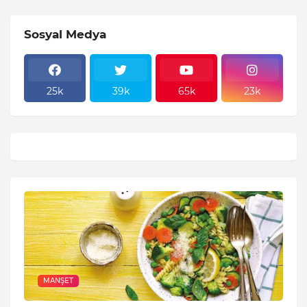
Sosyal Medya
25k
39k
65k
23k
MANŞET