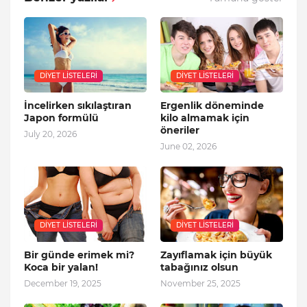
DIYET LISTELERI
DIYET LISTELERI
İncelirken sıkılaştıran
Ergenlik döneminde
Japon formülü
kilo almamak için
öneriler
July 20, 2026
June 02, 2026
DIYET LISTELERI
DIYET LISTELERI
Bir günde erimek mi?
Zayıflamak için büyük
Koca bir yalan!
tabağınız olsun
December 19, 2025
November 25, 2025