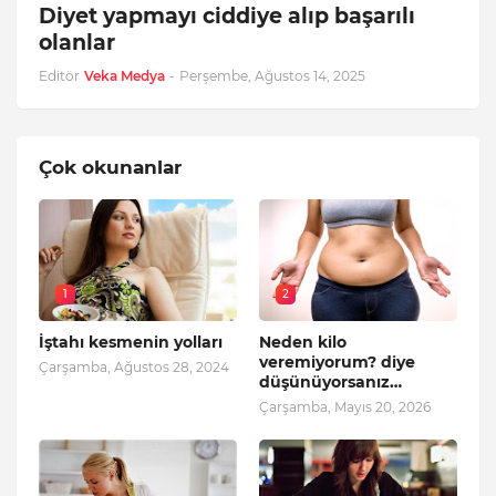
Diyet yapmayı ciddiye alıp başarılı
olanlar
Editör
Veka Medya
-
Perşembe, Ağustos 14, 2025
Çok okunanlar
1
2
İştahı kesmenin yolları
Neden kilo
veremiyorum? diye
Çarşamba, Ağustos 28, 2024
düşünüyorsanız…
Çarşamba, Mayıs 20, 2026