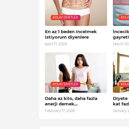
KOLAY DIYETLER
KOLA
En az 1 beden incelmek
İncecik
istiyorum diyenlere
gayret!
April 17, 2026
March 30
KOLAY DIYETLER
KOLA
Daha az kilo, daha fazla
Diyete 
enerji demek...
kat faz
February 17, 2026
January 2