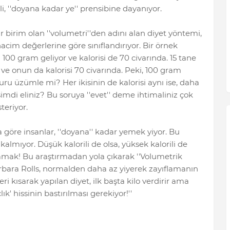
li, ''doyana kadar ye'' prensibine dayanıyor.
birim olan ''volumetri''den adını alan diyet yöntemi,
hacim değerlerine göre sınıflandırıyor. Bir örnek
100 gram geliyor ve kalorisi de 70 civarında. 15 tane
e onun da kalorisi 70 civarında. Peki, 100 gram
u üzümle mi? Her ikisinin de kalorisi aynı ise, daha
di eliniz? Bu soruya ''evet'' deme ihtimaliniz çok
teriyor.
 göre insanlar, ''doyana'' kadar yemek yiyor. Bu
almıyor. Düşük kalorili de olsa, yüksek kalorili de
şamak! Bu araştırmadan yola çıkarak ''Volumetrik
rbara Rolls, normalden daha az yiyerek zayıflamanın
eri kısarak yapılan diyet, ilk başta kilo verdirir ama
' hissinin bastırılması gerekiyor!''