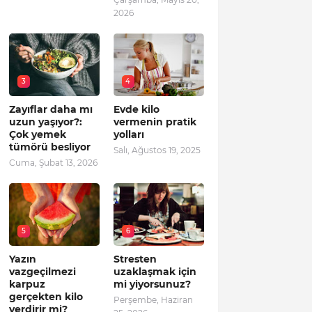
2026
3
4
Zayıflar daha mı
Evde kilo
uzun yaşıyor?:
vermenin pratik
Çok yemek
yolları
tümörü besliyor
Salı, Ağustos 19, 2025
Cuma, Şubat 13, 2026
5
6
Yazın
Stresten
vazgeçilmezi
uzaklaşmak için
karpuz
mi yiyorsunuz?
gerçekten kilo
Perşembe, Haziran
verdirir mi?