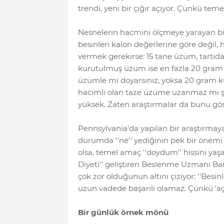
trendi, yeni bir çığır açıyor. Çünkü teme
Nesnelerin hacmini ölçmeye yarayan bir 
besinleri kalori değerlerine göre değil, 
vermek gerekirse: 15 tane üzüm, tartıda 
kurutulmuş üzüm ise en fazla 20 gram v
üzümle mi doyarsınız, yoksa 20 gram kur
hacimli olan taze üzüme uzanmaz mı şim
yüksek. Zaten araştırmalar da bunu gös
Pennsylvania'da yapılan bir araştırmaya
durumda ''ne'' yediğinin pek bir önemi k
olsa, temel amaç ''doydum'' hissini ya
Diyeti'' geliştiren Beslenme Uzmanı Ba
çok zor olduğunun altını çiziyor: ''Besinl
uzun vadede başarılı olamaz. Çünkü 'açlık
Bir günlük örnek mönü