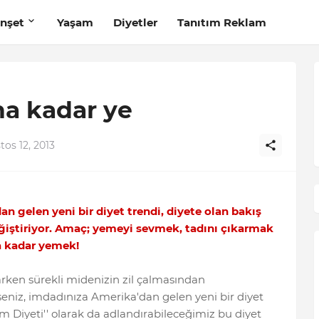
nşet
Yaşam
Diyetler
Tanıtım Reklam
na kadar ye
tos 12, 2013
n gelen yeni bir diyet trendi, diyete olan bakış
eğiştiriyor. Amaç; yemeyi sevmek, tadını çıkarmak
 kadar yemek!
rken sürekli midenizin zil çalmasından
seniz, imdadınıza Amerika'dan gelen yeni bir diyet
cim Diyeti'' olarak da adlandırabileceğimiz bu diyet