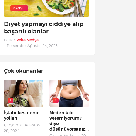
MANŞET
Diyet yapmayı ciddiye alıp
başarılı olanlar
Editör
Veka Medya
-
Perşembe, Ağustos 14, 2025
Çok okunanlar
1
2
İştahı kesmenin
Neden kilo
yolları
veremiyorum?
diye
Çarşamba, Ağustos
düşünüyorsanız…
28, 2024
Çarşamba, Mayıs 20,