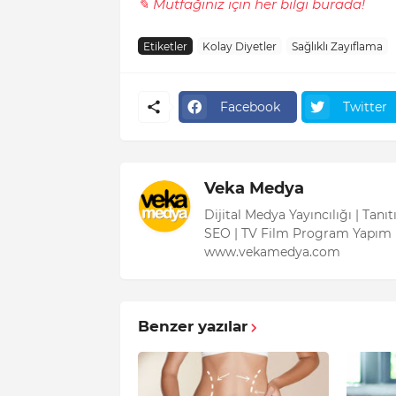
✎ Mutfağınız için her bilgi burada!
Etiketler
Kolay Diyetler
Sağlıklı Zayıflama
Facebook
Twitter
Veka Medya
Dijital Medya Yayıncılığı | Tanı
SEO | TV Film Program Yapım 
www.vekamedya.com
Benzer yazılar