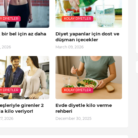
Y DIYETLER
KOLAY DIYETLER
 bir bel için az daha
Diyet yapanlar için dost ve
düşman içecekler
, 2026
March 09, 2026
Y DIYETLER
KOLAY DIYETLER
eşleriyle girenler 2
Evde diyetle kilo verme
la kilo veriyor!
rehberi
7, 2026
December 30, 2025