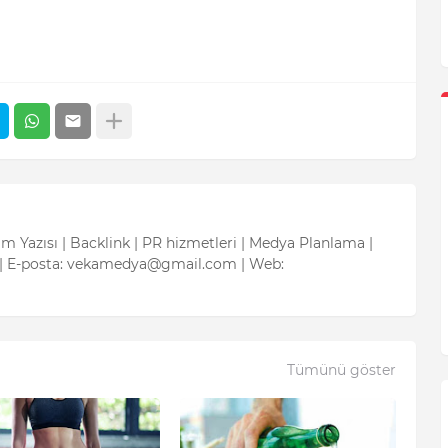
tım Yazısı | Backlink | PR hizmetleri | Medya Planlama |
| E-posta: vekamedya@gmail.com | Web:
Tümünü göster