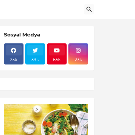
Sosyal Medya
25k
39k
65k
23k