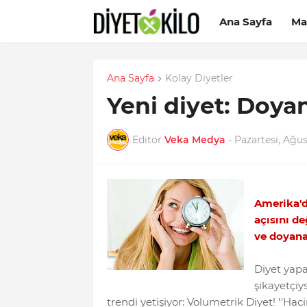
Ana Sayfa
Ma
Ana Sayfa
Kolay Diyetler
Yeni diyet: Doya
Editör
Veka Medya
-
Pazartesi, Ağus
Amerika'da
açısını d
ve doyana
Diyet yapa
şikayetçiy
trendi yetişiyor: Volumetrik Diyet! ''Ha