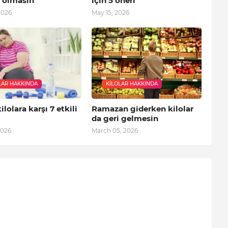
 olmasın
için 5 öneri
2026
May 15, 2026
LAR HAKKINDA
KILOLAR HAKKINDA
ilolara karşı 7 etkili
Ramazan giderken kilolar
da geri gelmesin
2026
March 05, 2026