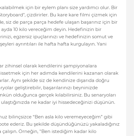
alabilmek için bir eylem planı size yardımcı olur. Bir
yboard", çizdirirler. Bu kare kare filmi çizmek için
lde, siz de parça parça hedefe ulaşan başarınız için bir
 ayda 10 kilo vereceğim deyin. Hedefinizin bir
erinizi, egzersiz ipuçlarınızı ve hedefinizin somut ve
eyleri ayrıntıları ile hafta hafta kurgulayın. Yani
ar zihinsel olarak kendilerini şampiyonalara
hissetmek için her adımda kendilerini kazanan olarak
lar. Aynı şekilde siz de kendinize dışarıda doğru
olar geliştirebilir, başarılarınızı beyninizde
mkün olduğunca gerçek kılabilirsiniz. Bu senaryoları
e ulaştığınızda ne kadar iyi hissedeceğinizi düşünün.
uz bilinçsizce “Ben asla kilo veremeyeceğim” gibi
sabote ederiz. Bu şekilde düşündüğünüzü yakaladığınız
çalışın. Örneğin, "Ben istediğim kadar kilo