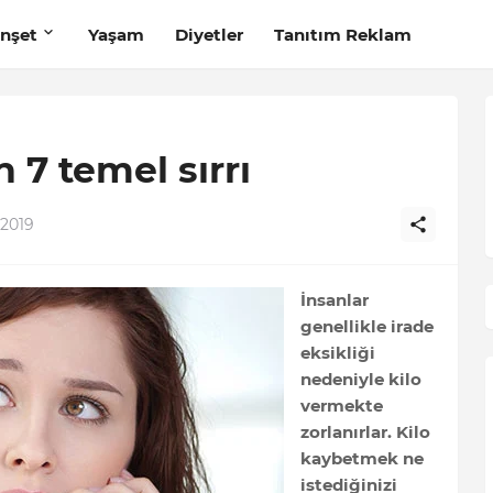
nşet
Yaşam
Diyetler
Tanıtım Reklam
 7 temel sırrı
 2019
İnsanlar
genellikle irade
eksikliği
nedeniyle kilo
vermekte
zorlanırlar. Kilo
kaybetmek ne
istediğinizi