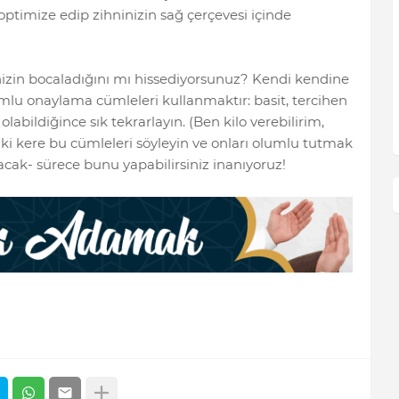
timize edip zihninizin sağ çerçevesi içinde
izin bocaladığını mı hissediyorsunuz? Kendi kendine
umlu onaylama cümleleri kullanmaktır: basit, tercihen
abildiğince sık tekrarlayın. (Ben kilo verebilirim,
 iki kere bu cümleleri söyleyin ve onları olumlu tutmak
lacak- sürece bunu yapabilirsiniz inanıyoruz!