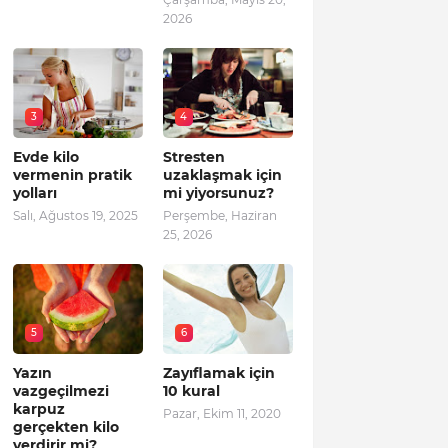
2026
3
4
Evde kilo
Stresten
vermenin pratik
uzaklaşmak için
yolları
mi yiyorsunuz?
Salı, Ağustos 19, 2025
Perşembe, Haziran
25, 2026
5
6
Yazın
Zayıflamak için
vazgeçilmezi
10 kural
karpuz
Pazar, Ekim 11, 2020
gerçekten kilo
verdirir mi?