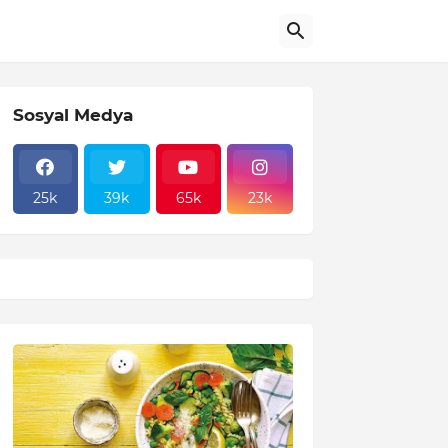
Sosyal Medya
25k
39k
65k
23k