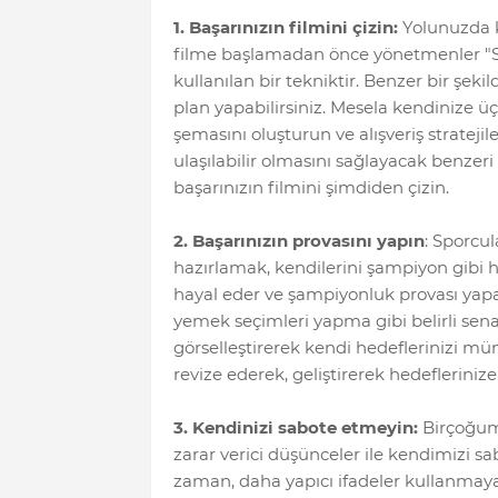
1. Başarınızın filmini çizin:
Yolunuzda k
filme başlamadan önce yönetmenler "Stor
kullanılan bir tekniktir. Benzer bir şeki
plan yapabilirsiniz. Mesela kendinize üç
şemasını oluşturun ve alışveriş stratejil
ulaşılabilir olmasını sağlayacak benzeri ş
başarınızın filmini şimdiden çizin.
2. Başarınızın provasını yapın
: Sporcul
hazırlamak, kendilerini şampiyon gibi 
hayal eder ve şampiyonluk provası yapar
yemek seçimleri yapma gibi belirli senary
görselleştirerek kendi hedeflerinizi mü
revize ederek, geliştirerek hedefleriniz
3. Kendinizi sabote etmeyin:
Birçoğum
zarar verici düşünceler ile kendimizi 
zaman, daha yapıcı ifadeler kullanmaya 