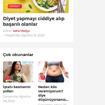
MANŞET
Diyet yapmayı ciddiye alıp
başarılı olanlar
Editör
Veka Medya
-
Perşembe, Ağustos 14, 2025
Çok okunanlar
1
2
İştahı kesmenin
Neden kilo
yolları
veremiyorum?
diye
Çarşamba, Ağustos
düşünüyorsanız…
28, 2024
Çarşamba, Mayıs 20,