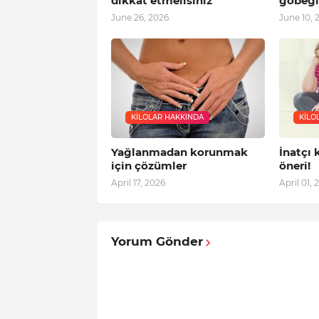
dikkat etmelisiniz
göbeği
June 26, 2026
June 10, 
KILOLAR HAKKINDA
KILO
Yağlanmadan korunmak
İnatçı k
için çözümler
öneri!
April 17, 2026
April 01, 
Yorum Gönder