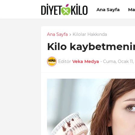
Ana Sayfa
Ma
Ana Sayfa
Kilolar Hakkında
Kilo kaybetmenin
Editör
Veka Medya
-
Cuma, Ocak 11,