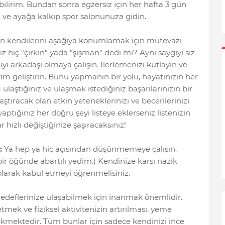
lirim. Bundan sonra egzersiz için her hafta 3 gün
ve ayağa kalkıp spor salonunuza gidin.
ın kendilerini aşağıya konumlamak için mütevazı
z hiç "çirkin" yada "şişman" dedi mi? Aynı saygıyı siz
yi arkadaşı olmaya çalışın. İlerlemenizi kutlayın ve
im geliştirin. Bunu yapmanın bir yolu, hayatınızın her
) ulaştığınız ve ulaşmak istediğiniz başarılarınızın bir
ulaştıracak olan etkin yeteneklerinizi ve becerilerinizi
yaptığınız her doğru şeyi listeye eklerseniz listenizin
hızlı değiştiğinize şaşıracaksınız!
:
Ya hep ya hiç açısından düşünmemeye çalışın.
ir öğünde abartılı yedim.) Kendinize karşı nazik
 olarak kabul etmeyi öğrenmelisiniz.
hedeflerinize ulaşabilmek için inanmak önemlidir.
ek ve fiziksel aktivitenizin artırılması, yeme
erekmektedir. Tüm bunlar için sadece kendinizi ince