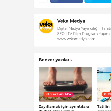
Veka Medya
Dijital Medya Yayıncılığı | Tanı
SEO | TV Film Program Yapım 
www.vekamedya.com
Benzer yazılar
KILOLAR HAKKINDA
KILO
Zayıflamak için ayrıntılara
Tatilin