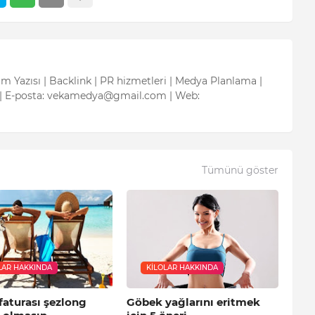
tım Yazısı | Backlink | PR hizmetleri | Medya Planlama |
| E-posta: vekamedya@gmail.com | Web:
Tümünü göster
LAR HAKKINDA
KILOLAR HAKKINDA
 faturası şezlong
Göbek yağlarını eritmek