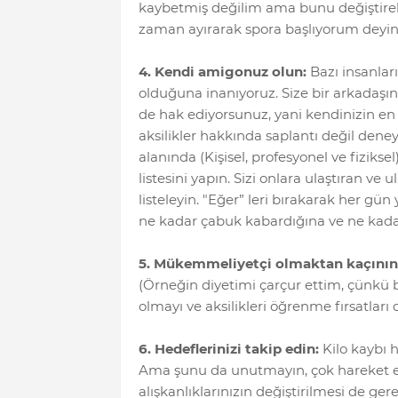
kaybetmiş değilim ama bunu değiştirebi
zaman ayırarak spora başlıyorum deyin 
4. Kendi amigonuz olun:
Bazı insanlar
olduğuna inanıyoruz. Size bir arkadaşını
de hak ediyorsunuz, yani kendinizin en i
aksilikler hakkında saplantı değil deney
alanında (Kişisel, profesyonel ve fiziksel
listesini yapın. Sizi onlara ulaştıran ve 
listeleyin. "Eğer” leri bırakarak her gün 
ne kadar çabuk kabardığına ve ne kadar 
5. Mükemmeliyetçi olmaktan kaçının
(Örneğin diyetimi çarçur ettim, çünkü b
olmayı ve aksilikleri öğrenme fırsatları
6. Hedeflerinizi takip edin:
Kilo kaybı 
Ama şunu da unutmayın, çok hareket etm
alışkanlıklarınızın değiştirilmesi de g