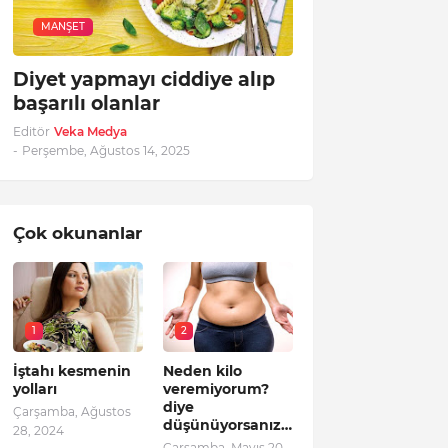
MANŞET
Diyet yapmayı ciddiye alıp
başarılı olanlar
Editör
Veka Medya
-
Perşembe, Ağustos 14, 2025
Çok okunanlar
1
2
İştahı kesmenin
Neden kilo
yolları
veremiyorum?
diye
Çarşamba, Ağustos
düşünüyorsanız…
28, 2024
Çarşamba, Mayıs 20,