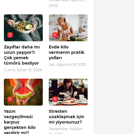
2026
3
4
Zayıflar daha mı
Evde kilo
uzun yaşıyor?:
vermenin pratik
Çok yemek
yolları
tümörü besliyor
Salı, Ağustos 19, 2025
Cuma, Şubat 13, 2026
5
6
Yazın
Stresten
vazgeçilmezi
uzaklaşmak için
karpuz
mi yiyorsunuz?
gerçekten kilo
Perşembe, Haziran
verdirir mi?