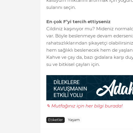
kalsiyum miktarını artırmak için yoğurd
sularını seçin.
En çok F’yi tercih ettiyseniz
Cildiniz kaşınıyor mu? Mideniz normalde
var. Böyle beslenmeye devam ederseniz,
rahatsızlıklarından şikayetçi olabilirsi
hem sağlıklı beslenecek hem de yaşlanm
Kahve ve çay da, bazı gıdalara karşı duy
su ve bitkisel çayları için.
✎ Mutfağınız için her bilgi burada!
Etiketler
Yaşam