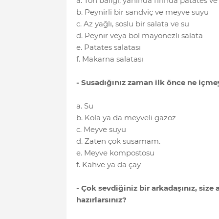
a. Ton balığı, yanında fırında patates ve
b. Peynirli bir sandviç ve meyve suyu
c. Az yağlı, soslu bir salata ve su
d. Peynir veya bol mayonezli salata
e. Patates salatası
f. Makarna salatası
- Susadığınız zaman ilk önce ne içmey
a. Su
b. Kola ya da meyveli gazoz
c. Meyve suyu
d. Zaten çok susamam.
e. Meyve kompostosu
f. Kahve ya da çay
- Çok sevdiğiniz bir arkadaşınız, si
hazırlarsınız?