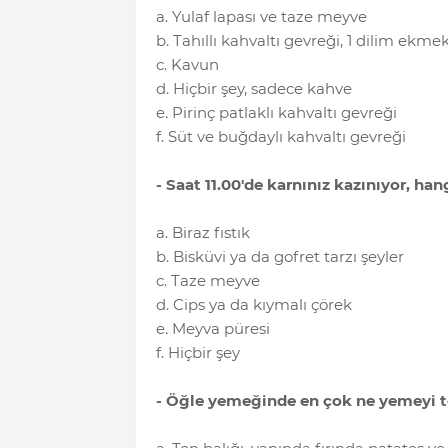
a. Yulaf lapası ve taze meyve
b. Tahıllı kahvaltı gevreği, 1 dilim ekme
c. Kavun
d. Hiçbir şey, sadece kahve
e. Pirinç patlaklı kahvaltı gevreği
f. Süt ve buğdaylı kahvaltı gevreği
- Saat 11.00′de karnınız kazınıyor, han
a. Biraz fıstık
b. Bisküvi ya da gofret tarzı şeyler
c. Taze meyve
d. Cips ya da kıymalı çörek
e. Meyva püresi
f. Hiçbir şey
- Öğle yemeğinde en çok ne yemeyi te