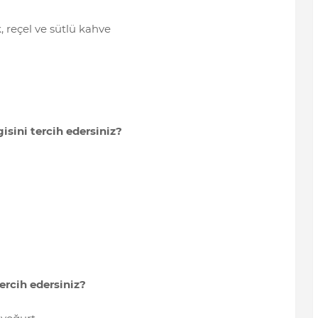
k, reçel ve sütlü kahve
gisini tercih edersiniz?
rcih edersiniz?