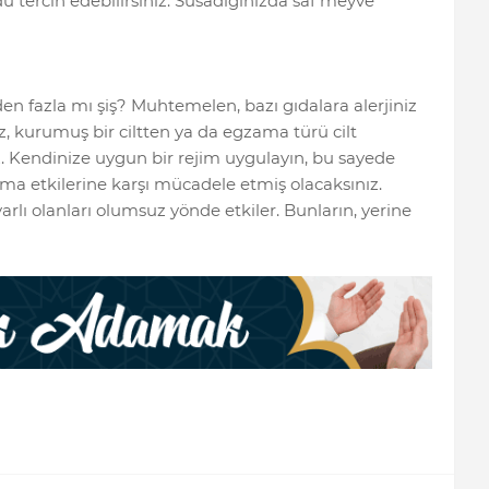
u tercih edebilirsiniz. Susadığınızda saf meyve
n fazla mı şiş? Muhtemelen, bazı gıdalara alerjiniz
 kurumuş bir ciltten ya da egzama türü cilt
niz. Kendinize uygun bir rejim uygulayın, bu sayede
a etkilerine karşı mücadele etmiş olacaksınız.
arlı olanları olumsuz yönde etkiler. Bunların, yerine