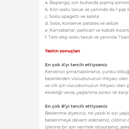
a. Başlangıç için buharda pişmiş somon,
b. Köri soslu tavuk ve yanında da 1 şişe 
c. Soslu spagetti ve salata
d. Sosis, konserve patates ve sebze
e. Karnabahar, patlıcan ve kabak kızar
f. Tatlı-ekşi soslu tavuk ve yanında 1 
Testin sonuçları
En çok A’yı tercih ettiyseniz
Kendinizi şımartabilirsiniz, çünkü old
besinlerden vücudunuzun ihtiyacı olan ge
ve cilt için vücudumuzun ihtiyacı olan 
eksikliği varsa, yaşlanma süreci ile karş
En çok B’yi tercih ettiyseniz
Beslenme diyetiniz, ne yazık ki sizi yaş
beslenmeye devam ederseniz, cildiniz 
izlerine bir son vermek istiyorsanız, şe