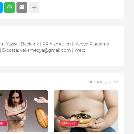
tım Yazısı | Backlink | PR hizmetleri | Medya Planlama |
| E-posta: vekamedya@gmail.com | Web:
Tümünü göster
ŞET
MANŞET