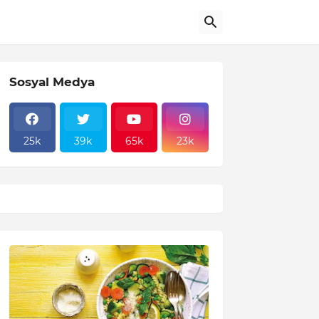
Sosyal Medya
25k
39k
65k
23k