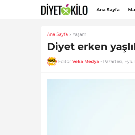
Ana Sayfa
Ma
Ana Sayfa
Yaşam
Diyet erken yaşlıl
Editör
Veka Medya
-
Pazartesi, Eylül