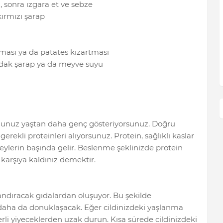
 sonra ızgara et ve sebze
kırmızı şarap
tması ya da patates kızartması
bardak şarap ya da meyve suyu
uğunuz yaştan daha genç gösteriyorsunuz. Doğru
rekli proteinleri alıyorsunuz. Protein, sağlıklı kaslar
şeylerin başında gelir. Beslenme şeklinizde protein
ı karşıya kaldınız demektir.
landıracak gıdalardan oluşuyor. Bu şekilde
daha da donuklaşacak. Eğer cildinizdeki yaşlanma
kerli yiyeceklerden uzak durun. Kısa sürede cildinizdeki