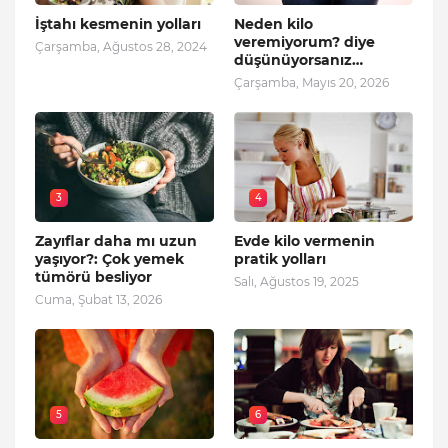
İştahı kesmenin yolları
Neden kilo
veremiyorum? diye
Çarşamba, Ağustos 28, 2024
düşünüyorsanız…
Çarşamba, Mayıs 20, 2026
3
4
Zayıflar daha mı uzun
Evde kilo vermenin
yaşıyor?: Çok yemek
pratik yolları
tümörü besliyor
Salı, Ağustos 19, 2025
Cuma, Şubat 13, 2026
5
6