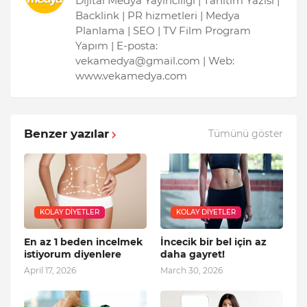
Dijital Medya Yayıncılığı | Tanıtım Yazısı |
Backlink | PR hizmetleri | Medya
Planlama | SEO | TV Film Program
Yapım | E-posta:
vekamedya@gmail.com | Web:
www.vekamedya.com
Benzer yazılar
Tümünü göster
KOLAY DIYETLER
KOLAY DIYETLER
En az 1 beden incelmek
İncecik bir bel için az
istiyorum diyenlere
daha gayret!
April 17, 2026
March 30, 2026