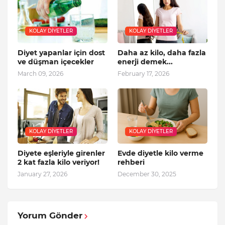
KOLAY DIYETLER
KOLAY DIYETLER
Diyet yapanlar için dost
Daha az kilo, daha fazla
ve düşman içecekler
enerji demek...
March 09, 2026
February 17, 2026
KOLAY DIYETLER
KOLAY DIYETLER
Diyete eşleriyle girenler
Evde diyetle kilo verme
2 kat fazla kilo veriyor!
rehberi
January 27, 2026
December 30, 2025
Yorum Gönder