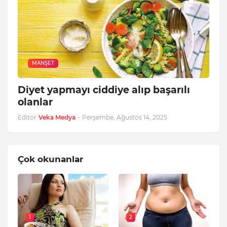
MANŞET
Diyet yapmayı ciddiye alıp başarılı
olanlar
Editör
Veka Medya
-
Perşembe, Ağustos 14, 2025
Çok okunanlar
1
2