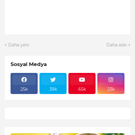
Daha yeni
Daha eski
Sosyal Medya
25k
39k
65k
23k