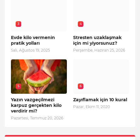
3
4
Evde kilo vermenin
Stresten uzaklaşmak
pratik yolları
için mi yiyorsunuz?
Salı, Ağustos 19, 2025
Perşembe, Haziran 25, 2026
5
6
Yazın vazgeçilmezi
Zayıflamak için 10 kural
karpuz gerçekten kilo
Pazar, Ekim 11, 2020
verdirir mi?
Pazartesi, Temmuz 20, 2026