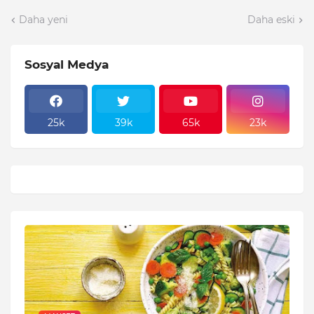
Daha yeni
Daha eski
Sosyal Medya
25k
39k
65k
23k