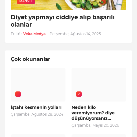
MANŞET
Diyet yapmayı ciddiye alıp başarılı
olanlar
Editör
Veka Medya
-
Perşembe, Ağustos 14, 2025
Çok okunanlar
1
2
İştahı kesmenin yolları
Neden kilo
veremiyorum? diye
Çarşamba, Ağustos 28, 2024
düşünüyorsanız…
Çarşamba, Mayıs 20, 2026