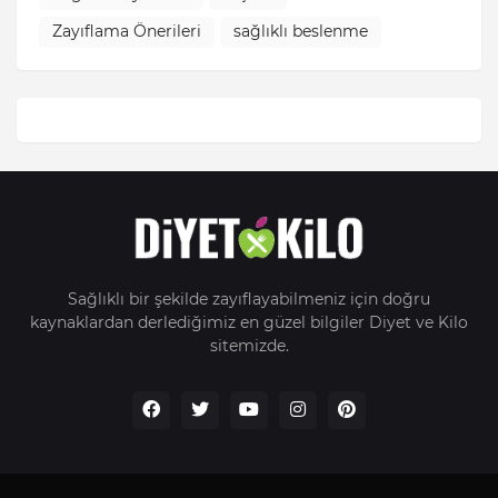
Zayıflama Önerileri
sağlıklı beslenme
Sağlıklı bir şekilde zayıflayabilmeniz için doğru
kaynaklardan derlediğimiz en güzel bilgiler Diyet ve Kilo
sitemizde.