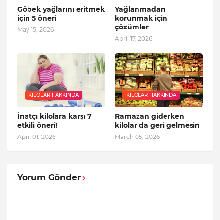
Göbek yağlarını eritmek
Yağlanmadan
için 5 öneri
korunmak için
çözümler
May 15, 2026
April 17, 2026
KILOLAR HAKKINDA
KILOLAR HAKKINDA
İnatçı kilolara karşı 7
Ramazan giderken
etkili öneri!
kilolar da geri gelmesin
April 01, 2026
March 05, 2026
Yorum Gönder