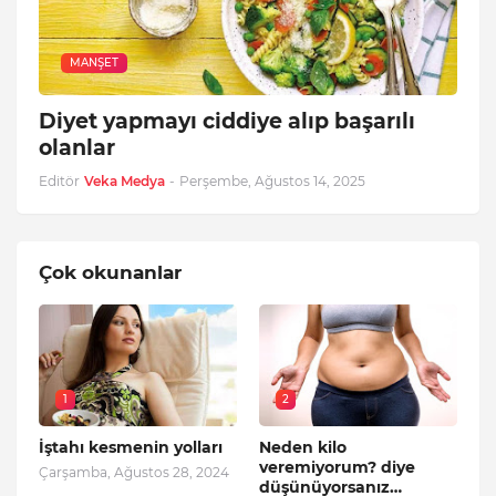
MANŞET
Diyet yapmayı ciddiye alıp başarılı
olanlar
Editör
Veka Medya
-
Perşembe, Ağustos 14, 2025
Çok okunanlar
1
2
İştahı kesmenin yolları
Neden kilo
veremiyorum? diye
Çarşamba, Ağustos 28, 2024
düşünüyorsanız…