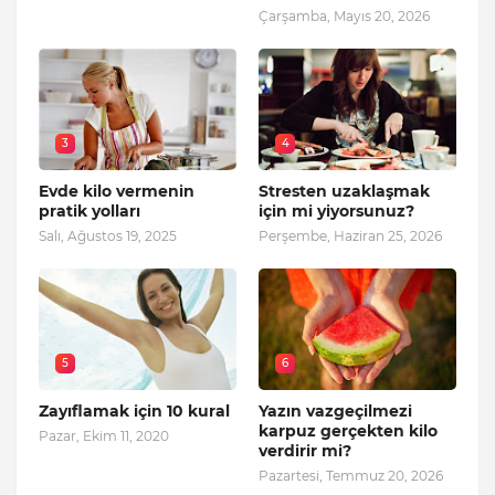
Çarşamba, Mayıs 20, 2026
3
4
Evde kilo vermenin
Stresten uzaklaşmak
pratik yolları
için mi yiyorsunuz?
Salı, Ağustos 19, 2025
Perşembe, Haziran 25, 2026
5
6
Zayıflamak için 10 kural
Yazın vazgeçilmezi
karpuz gerçekten kilo
Pazar, Ekim 11, 2020
verdirir mi?
Pazartesi, Temmuz 20, 2026