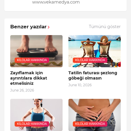
www.vekamedya.com
Benzer yazılar
Tümünü göster
KILOLAR HAKKINDA
KILOLAR HAKKINDA
Zayıflamak için
Tatilin faturası şezlong
ayrıntılara dikkat
göbeği olmasın
etmelisiniz
June 10, 2026
June 26, 2026
KILOLAR HAKKINDA
KILOLAR HAKKINDA