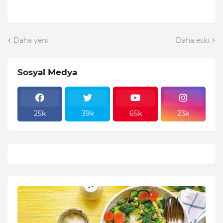
Daha yeni
Daha eski
Sosyal Medya
25k
39k
65k
23k