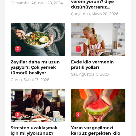
veremiyorum? diye
Çarşamba, Ağustos 28, 2024
düşünüyorsanız…
Çarşamba, Mayıs 20, 2026
3
4
Zayıflar daha mı uzun
Evde kilo vermenin
yaşıyor?: Çok yemek
pratik yolları
tümörü besliyor
Salı, Ağustos 19, 2025
Cuma, Şubat 13, 2026
5
6
Stresten uzaklaşmak
Yazın vazgeçilmezi
için mi yiyorsunuz?
karpuz gerçekten kilo