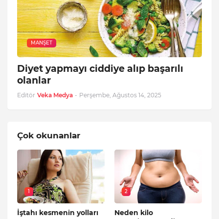
MANŞET
Diyet yapmayı ciddiye alıp başarılı
olanlar
Editör
Veka Medya
-
Perşembe, Ağustos 14, 2025
Çok okunanlar
1
2
İştahı kesmenin yolları
Neden kilo