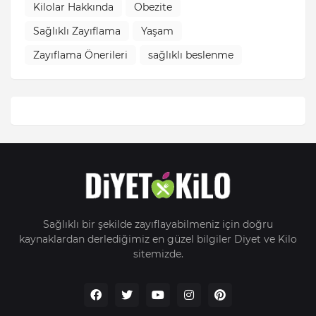
Kilolar Hakkında
Obezite
Sağlıklı Zayıflama
Yaşam
Zayıflama Önerileri
sağlıklı beslenme
Sağlıklı bir şekilde zayıflayabilmeniz için doğru
kaynaklardan derlediğimiz en güzel bilgiler Diyet ve Kilo
sitemizde.