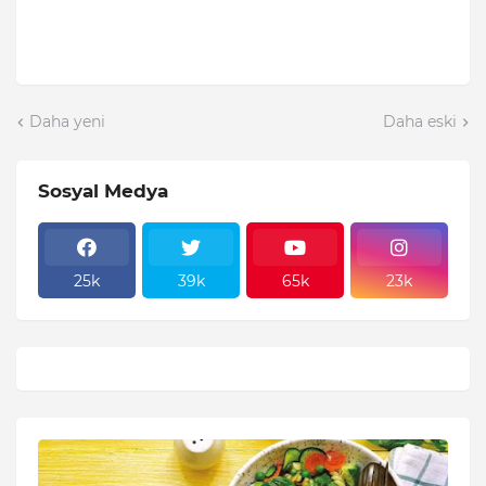
Daha yeni
Daha eski
Sosyal Medya
25k
39k
65k
23k