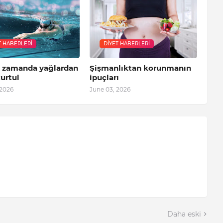
T HABERLERI
DIYET HABERLERI
a zamanda yağlardan
Şişmanlıktan korunmanın
urtul
ipuçları
 2026
June 03, 2026
Daha eski