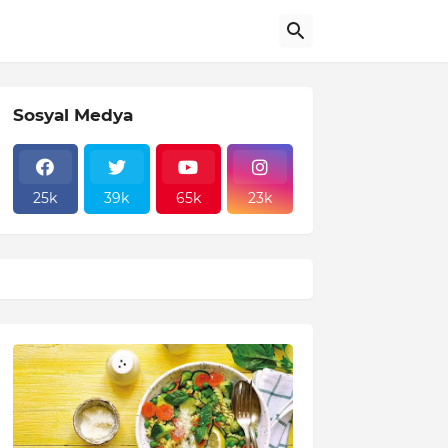
Sosyal Medya
25k
39k
65k
23k