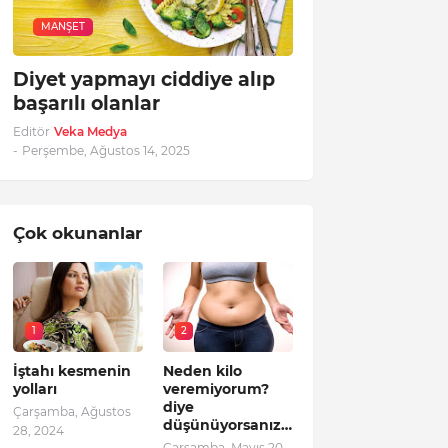
MANŞET
Diyet yapmayı ciddiye alıp
başarılı olanlar
Editör
Veka Medya
-
Perşembe, Ağustos 14, 2025
Çok okunanlar
1
2
İştahı kesmenin
Neden kilo
yolları
veremiyorum?
diye
Çarşamba, Ağustos
düşünüyorsanız…
28, 2024
Çarşamba, Mayıs 20,