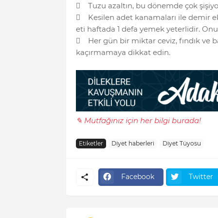
 Tuzu azaltın, bu dönemde çok şişi
 Kesilen adet kanamaları ile demir eks
eti haftada 1 defa yemek yeterlidir. On
 Her gün bir miktar ceviz, fındık ve 
kaçırmamaya dikkat edin.
✎ Mutfağınız için her bilgi burada!
Etiketler
Diyet haberleri
Diyet Tüyosu
Facebook
Twitter