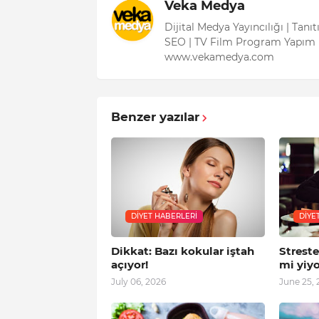
Veka Medya
Dijital Medya Yayıncılığı | Tanı
SEO | TV Film Program Yapım 
www.vekamedya.com
Benzer yazılar
DIYET HABERLERI
DIYE
Dikkat: Bazı kokular iştah
Strest
açıyor!
mi yiy
July 06, 2026
June 25, 