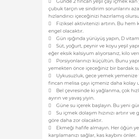
 Günde 2 fincan yeşil çay içmek kan yağ
çubuk tarçın ve sindirim sorunlarını a
hızlandırıcı içeceğinizi hazırlamış olurs
 Fiziksel aktivitenizi artırın. Bu hem
engel olacaktır.
 Gün ışığında yürüyüş yapın, D vitamin
 Süt, yoğurt, peynir ve koyu yeşil yapr
eğer eksik kalsiyum alıyorsanız, kilo ver
 Porsiyonlarınızı küçültün. Bunu yapm
yemekten önce içeceğiniz bir bardak s
 Uykusuzluk, gece yemek yemenize ve 
fincan melisa çayı içmeniz daha kolay u
 Bel çevresinde ki yağlanma, çok hızl
ayırın ve yavaş yiyin.
 Güne su içerek başlayın. Bu yeni gün
 Su içmek dolaşım hızınızı artırır ve g
göre daha zor olacaktır.
 Ekmeği hafife almayın. Her öğün yedi
karşılamanızı sağlar, kas kaybını önler.