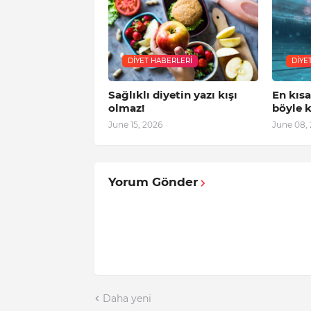
DIYET HABERLERI
DIYE
Sağlıklı diyetin yazı kışı
En kıs
olmaz!
böyle k
June 15, 2026
June 08,
Yorum Gönder
Daha yeni