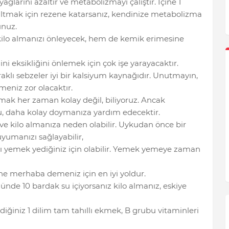
larını azaltır ve metabolizmayı çalıştır. İçine 1
zaltmak için rezene katarsanız, kendinize metabolizma
unuz.
 kilo almanızı önleyecek, hem de kemik erimesine
i eksikliğini önlemek için çok işe yarayacaktır.
aklı sebzeler iyi bir kalsiyum kaynağıdır. Unutmayın,
meniz zor olacaktır.
ak her zaman kolay değil, biliyoruz. Ancak
u, daha kolay doymanıza yardım edecektir.
kilo almanıza neden olabilir. Uykudan önce bir
yumanızı sağlayabilir,
ı yemek yediğiniz için olabilir. Yemek yemeye zaman
e merhaba demeniz için en iyi yoldur.
ünde 10 bardak su içiyorsanız kilo almanız, eskiye
ğiniz 1 dilim tam tahıllı ekmek, B grubu vitaminleri