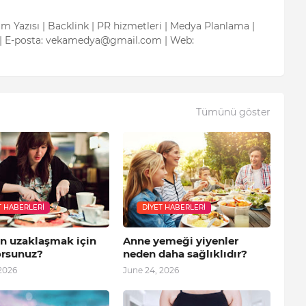
tım Yazısı | Backlink | PR hizmetleri | Medya Planlama |
| E-posta: vekamedya@gmail.com | Web:
Tümünü göster
T HABERLERI
DIYET HABERLERI
en uzaklaşmak için
Anne yemeği yiyenler
orsunuz?
neden daha sağlıklıdır?
2026
June 24, 2026