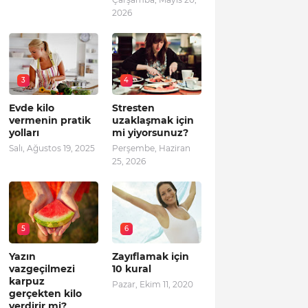
2026
3
4
Evde kilo
Stresten
vermenin pratik
uzaklaşmak için
yolları
mi yiyorsunuz?
Salı, Ağustos 19, 2025
Perşembe, Haziran
25, 2026
5
6
Yazın
Zayıflamak için
vazgeçilmezi
10 kural
karpuz
Pazar, Ekim 11, 2020
gerçekten kilo
verdirir mi?