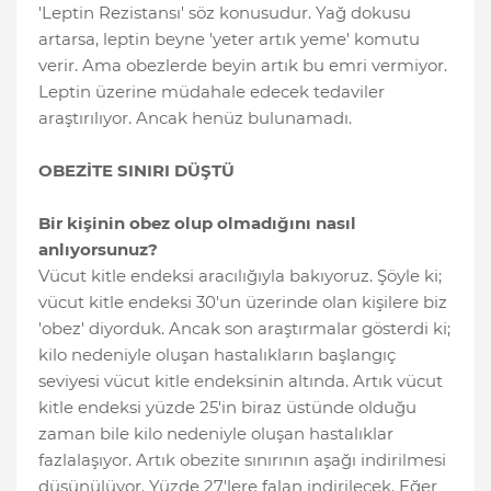
'Leptin Rezistansı' söz konusudur. Yağ dokusu
artarsa, leptin beyne 'yeter artık yeme' komutu
verir. Ama obezlerde beyin artık bu emri vermiyor.
Leptin üzerine müdahale edecek tedaviler
araştırılıyor. Ancak henüz bulunamadı.
OBEZİTE SINIRI DÜŞTÜ
Bir kişinin obez olup olmadığını nasıl
anlıyorsunuz?
Vücut kitle endeksi aracılığıyla bakıyoruz. Şöyle ki;
vücut kitle endeksi 30'un üzerinde olan kişilere biz
'obez' diyorduk. Ancak son araştırmalar gösterdi ki;
kilo nedeniyle oluşan hastalıkların başlangıç
seviyesi vücut kitle endeksinin altında. Artık vücut
kitle endeksi yüzde 25'in biraz üstünde olduğu
zaman bile kilo nedeniyle oluşan hastalıklar
fazlalaşıyor. Artık obezite sınırının aşağı indirilmesi
düşünülüyor. Yüzde 27'lere falan indirilecek. Eğer