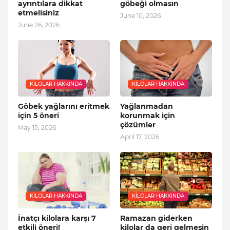
ayrıntılara dikkat
göbeği olmasın
etmelisiniz
June 10, 2026
June 26, 2026
KILOLAR HAKKINDA
KILOLAR HAKKINDA
Göbek yağlarını eritmek
Yağlanmadan
için 5 öneri
korunmak için
çözümler
May 15, 2026
April 17, 2026
KILOLAR HAKKINDA
KILOLAR HAKKINDA
İnatçı kilolara karşı 7
Ramazan giderken
etkili öneri!
kilolar da geri gelmesin