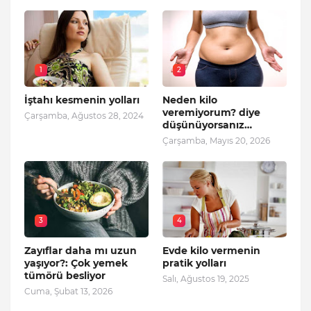
1
2
İştahı kesmenin yolları
Neden kilo
veremiyorum? diye
Çarşamba, Ağustos 28, 2024
düşünüyorsanız…
Çarşamba, Mayıs 20, 2026
3
4
Zayıflar daha mı uzun
Evde kilo vermenin
yaşıyor?: Çok yemek
pratik yolları
tümörü besliyor
Salı, Ağustos 19, 2025
Cuma, Şubat 13, 2026