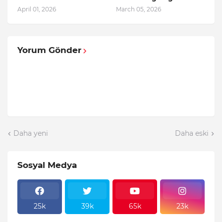
April 01, 2026
March 05, 2026
Yorum Gönder
Daha yeni
Daha eski
Sosyal Medya
25k
39k
65k
23k