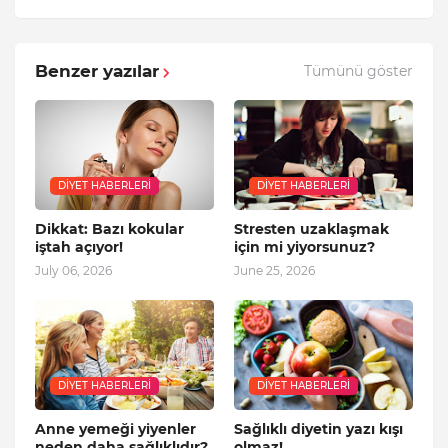
Benzer yazılar
Tümünü göster
DIYET HABERLERI
DIYET HABERLERI
Dikkat: Bazı kokular
Stresten uzaklaşmak
iştah açıyor!
için mi yiyorsunuz?
July 06, 2026
June 25, 2026
DIYET HABERLERI
DIYET HABERLERI
Anne yemeği yiyenler
Sağlıklı diyetin yazı kışı
neden daha sağlıklıdır?
olmaz!