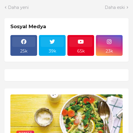
Daha yeni
Daha eski
Sosyal Medya
25k
39k
65k
23k