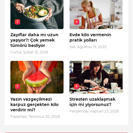
3
4
Zayıflar daha mı uzun
Evde kilo vermenin
yaşıyor?: Çok yemek
pratik yolları
tümörü besliyor
Salı, Ağustos 19, 2025
Cuma, Şubat 13, 2026
5
6
Yazın vazgeçilmezi
Stresten uzaklaşmak
karpuz gerçekten kilo
için mi yiyorsunuz?
verdirir mi?
Perşembe, Haziran 25, 2026
Pazartesi, Temmuz 20, 2026