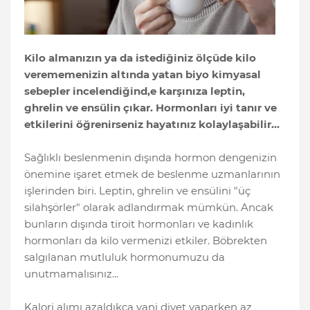
Kilo almanızın ya da istediğiniz ölçüde kilo
verememenizin altında yatan biyo kimyasal
sebepler incelendiğind,e karşınıza leptin,
ghrelin ve ensülin çıkar. Hormonları iyi tanır ve
etkilerini öğrenirseniz hayatınız kolaylaşabilir...
Sağlıklı beslenmenin dışında hormon dengenizin
önemine işaret etmek de beslenme uzmanlarının
işlerinden biri. Leptin, ghrelin ve ensülini "üç
silahşörler" olarak adlandırmak mümkün. Ancak
bunların dışında tiroit hormonları ve kadınlık
hormonları da kilo vermenizi etkiler. Böbrekten
salgılanan mutluluk hormonumuzu da
unutmamalısınız...
Kalori alımı azaldıkça yani diyet yaparken az