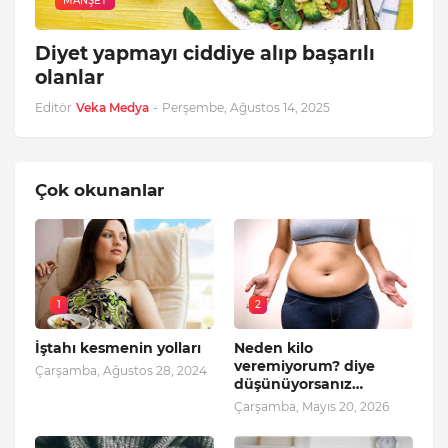
MANŞET
Diyet yapmayı ciddiye alıp başarılı
olanlar
Editör
Veka Medya
-
Perşembe, Ağustos 14, 2025
Çok okunanlar
1
2
İştahı kesmenin yolları
Neden kilo
veremiyorum? diye
Çarşamba, Ağustos 28, 2024
düşünüyorsanız…
Çarşamba, Mayıs 20, 2026