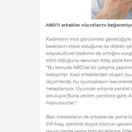
ABD’li erkekler vücutlarını beğenmiy
Kadınların ince görünmesi gerektiğiyle 
baskıların etkisi olduğuna da dikkati çe
sosyokültürel baskının da arttığını vur
etkili olduğunu savunan Ateş, şöyle kon
“Bu konuda ABD’de bir çalışma yapılmış
bakıyorlar. Kaslı erkeklerden oluşan oy
ölçümlerde, bu oyuncakların kas oranl
hesaplanıyor. Oyuncak artışına paralel 
soruluyor.Buna verilen yanıtlara göre, 
hoşnutsuzlar.”
Bazı mesleklerin de erkeklerde yeme b
Elif Ateş, özellikle düşük kilonun gerek
oyuncularda yeme bozukluklarına diğer