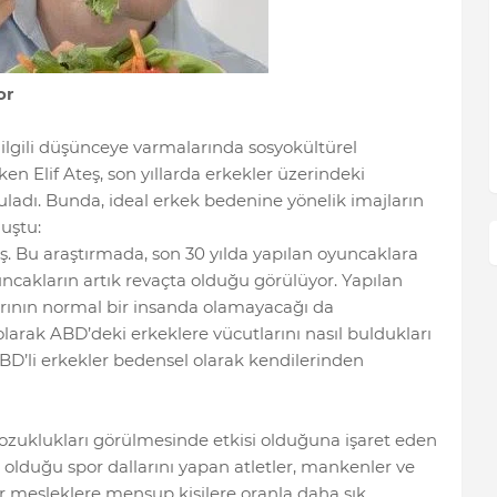
or
ilgili düşünceye varmalarında sosyokültürel
ken Elif Ateş, son yıllarda erkekler üzerindeki
guladı. Bunda, ideal erkek bedenine yönelik imajların
uştu:
. Bu araştırmada, son 30 yılda yapılan oyuncaklara
uncakların artık revaçta olduğu görülüyor. Yapılan
arının normal bir insanda olamayacağı da
olarak ABD’deki erkeklere vücutlarını nasıl buldukları
ABD’li erkekler bedensel olarak kendilerinden
ozuklukları görülmesinde etkisi olduğuna işaret eden
li olduğu spor dallarını yapan atletler, mankenler ve
 mesleklere mensup kişilere oranla daha sık