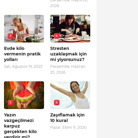
2026
3
4
Evde kilo
Stresten
vermenin pratik
uzaklaşmak için
yolları
mi yiyorsunuz?
Salı, Ağustos 19, 2025
Perşembe, Haziran
25, 2026
5
6
Yazın
Zayıflamak için
vazgeçilmezi
10 kural
karpuz
Pazar, Ekim 11, 2020
gerçekten kilo
verdirir mi?