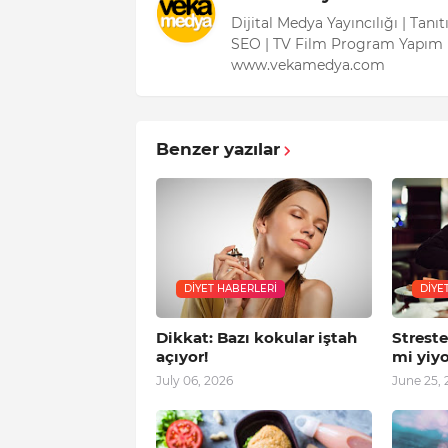
Dijital Medya Yayıncılığı | Tanı
SEO | TV Film Program Yapım 
www.vekamedya.com
Benzer yazılar
DIYET HABERLERI
DIYE
Dikkat: Bazı kokular iştah
Strest
açıyor!
mi yiy
July 06, 2026
June 25, 