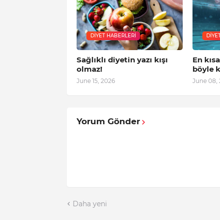
DIYET HABERLERI
DIYE
Sağlıklı diyetin yazı kışı
En kıs
olmaz!
böyle k
June 15, 2026
June 08,
Yorum Gönder
Daha yeni