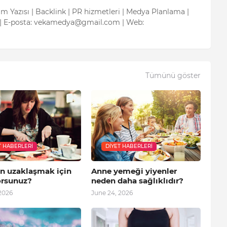
tım Yazısı | Backlink | PR hizmetleri | Medya Planlama |
| E-posta: vekamedya@gmail.com | Web:
Tümünü göster
T HABERLERI
DIYET HABERLERI
en uzaklaşmak için
Anne yemeği yiyenler
orsunuz?
neden daha sağlıklıdır?
2026
June 24, 2026