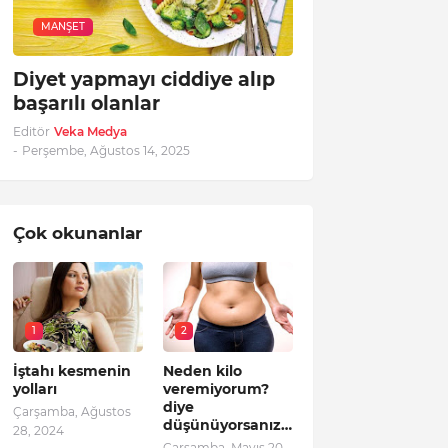
MANŞET
Diyet yapmayı ciddiye alıp
başarılı olanlar
Editör
Veka Medya
-
Perşembe, Ağustos 14, 2025
Çok okunanlar
1
2
İştahı kesmenin
Neden kilo
yolları
veremiyorum?
diye
Çarşamba, Ağustos
düşünüyorsanız…
28, 2024
Çarşamba, Mayıs 20,