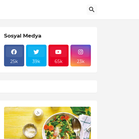
Sosyal Medya
25k
39k
65k
23k