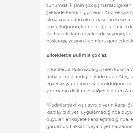
sunumda; kişinin çok şişmanladığı kanıs
şeklinde kendini gösteren Anoreksiya Ne
almasına neden olmaması için kusma şe
bozukluğunun; kadınlar gibi erkeklerde 
Bu hastalıkların erkeklerde seyrinin, ka
başlangıç yaşının kadınlara göre erkek
Erkeklerde Bulimia çok az
Erkeklerde Bulimiada görülen kusma veya
daha az rastlandığını ifade eden Ateş, k
egzersiz yapmanın sık görüldüğüne deği
yapmanın dikkati çektiğini belirten Ate
“Kadınlardaki kısıtlayıcı diyetin karşılı
kısıtlayıcı diyeti uygulamadığında duy
duyulan anksiyete karşılaştırıldığında,
görülmüş. Laksatif veya diyet haplarını