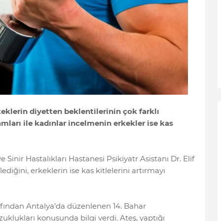
eklerin diyetten beklentilerinin çok farklı
mları ile kadınlar incelmenin erkekler ise kas
inir Hastalıkları Hastanesi Psikiyatr Asistanı Dr. Elif
ediğini, erkeklerin ise kas kitlelerini artırmayı
arafından Antalya’da düzenlenen 14. Bahar
ukları konusunda bilgi verdi. Ateş, yaptığı