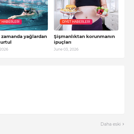
T HABERLERI
DIYET HABERLERI
a zamanda yağlardan
Şişmanlıktan korunmanın
urtul
ipuçları
 2026
June 03, 2026
Daha eski