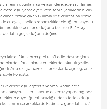
ıyla rejim uygulaması ve aşırı derecede zayıflaması
vroza, aşırı yemek yedikten sonra yediklerinin kilo
klinde ortaya çıkan Bulimia ve tıkınırcasına yeme
de ortaya çıkabilen rahatsızlıklar olduğunu kaydetti.
dınlardakine benzer olduğunu belirten Elif Ateş,
lerde daha geç olduğuna değindi.
 laksatif kullanma gibi telafi edici davranışlara
adınlardan farklı olarak erkeklerde takıntılı şekilde
ndi. Anoreksiya nevrozalı erkeklerde aşırı egzersiz
ş, şöyle konuştu:
ğı, erkeklerde aşırı egzersiz yapma. Kadınlarda
ulan anksiyete ile erkeklerde egzersiz yapmadığında
 erkeklerin duyduğu rahatsızlığın daha fazla olduğu
n kullanımı ise erkeklerde kadınlara göre daha az.”